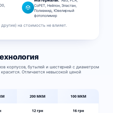
ABS, PLA,
00,
CoPET, Нейлон, Эластан,
Полиамид, Ювелирный
фотополимер
 другие) на стоимость не влияет.
технология
пов корпусов, бутылей и шестерней с диаметром
 красится. Отличается невысокой ценой
КМ
200 МКМ
100 МКМ
н
12 грн
16 грн