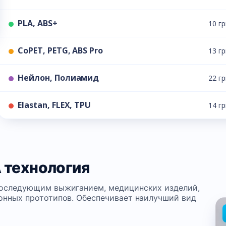
PLA, ABS+
10 г
CoPET, PETG, ABS Pro
13 г
Нейлон, Полиамид
22 г
Elastan, FLEX, TPU
14 г
 технология
последующим выжиганием, медицинских изделий,
онных прототипов. Обеспечивает наилучший вид