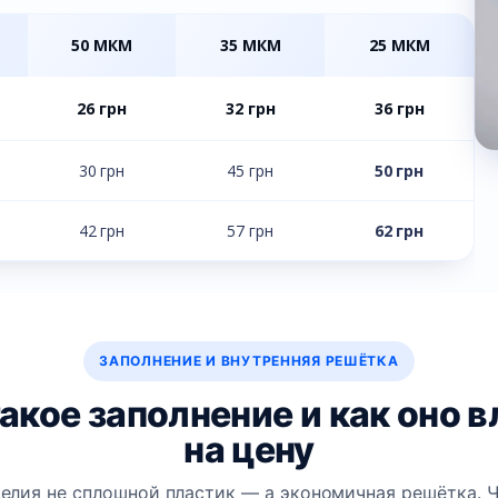
50 МКМ
35 МКМ
25 МКМ
26 грн
32 грн
36 грн
30 грн
45 грн
50 грн
42 грн
57 грн
62 грн
ЗАПОЛНЕНИЕ И ВНУТРЕННЯЯ РЕШЁТКА
акое заполнение и как оно 
на цену
елия не сплошной пластик — а экономичная решётка. 