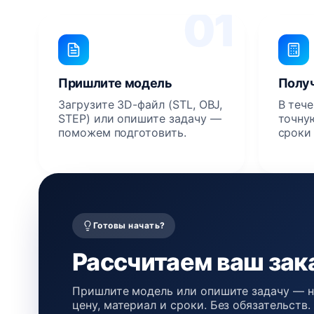
01
Пришлите модель
Получ
Загрузите 3D-файл (STL, OBJ,
В теч
STEP) или опишите задачу —
точную
поможем подготовить.
сроки
Готовы начать?
Рассчитаем ваш зака
Пришлите модель или опишите задачу — 
цену, материал и сроки. Без обязательств.