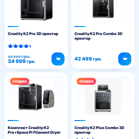
Creality K2 Pro 3D принтер
Creality K2 Pro Combo 3D
принтер
Оценка
Первоначальная
Текущая
грн.
40 999
5.00
42 499
грн.
34 999
цена
цена:
грн.
из 5
составляла
34
40
999 грн..
999 грн..
Комплект Creality K2
Creality K2 Plus Combo 3D
Pro+Space Pi Filament Dryer
принтер