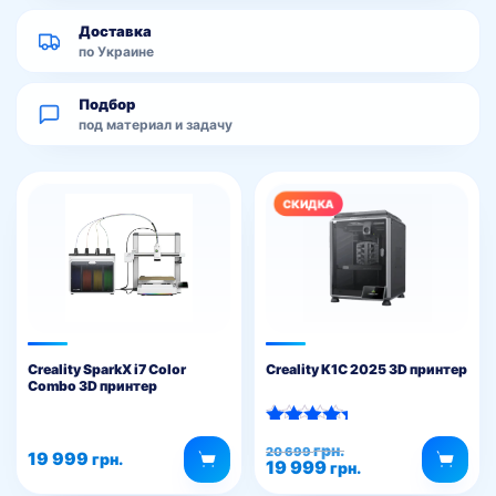
Доставка
по Украине
Подбор
под материал и задачу
Creality SparkX i7 Color
Creality K1C 2025 3D принтер
Combo 3D принтер
Оценка
Первоначальная
Текущая
грн.
20 699
5.00
19 999
грн.
19 999
цена
цена:
грн.
из 5
составляла
19