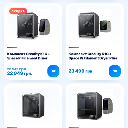
20
999 грн..
699 грн..
Комплект Creality K1C +
Комплект Creality K1C +
Space Pi Filament Dryer
Space Pi Filament Dryer Plus
Первоначальная
Текущая
грн.
26 549
23 499
грн.
22 949
цена
цена:
грн.
составляла
22
26
949 грн..
549 грн..