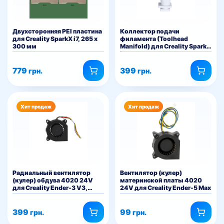
Двухсторонняя PEI пластина
Коллектор подачи
для Creality SparkX i7, 265 x
филамента (Toolhead
300 мм
Manifold) для Creality SparkX
i7
779
399
грн.
грн.
Хит продаж
Хит продаж
Радиальный вентилятор
Вентилятор (кулер)
(кулер) обдува 4020 24V
материнской платы 4020
для Creality Ender-3 V3,
24V для Creality Ender-5 Max
Ender-3 V3 Plus, Ender-5 Max
399
99
грн.
грн.