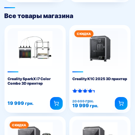
Все товары магазина
Creality SparkX i7 Color
Creality K1C 2025 3D принтер
Combo 3D принтер
Оценка
Первоначальная
Текущая
грн.
20 699
5.00
19 999
грн.
19 999
цена
цена:
грн.
из 5
составляла
19
20
999 грн..
699 грн..