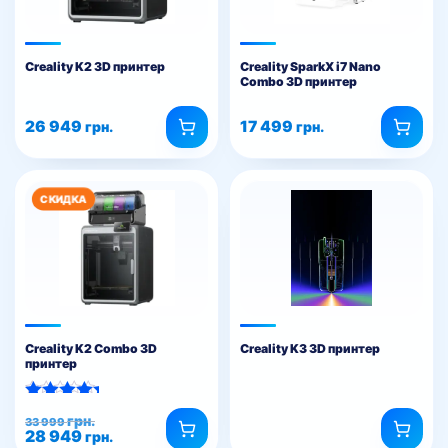
Creality K2 3D принтер
Creality SparkX i7 Nano
Combo 3D принтер
26 949
17 499
грн.
грн.
Creality K2 Combo 3D
Creality K3 3D принтер
принтер
Оценка
Первоначальная
Текущая
грн.
33 999
5.00
28 949
цена
цена:
грн.
из 5