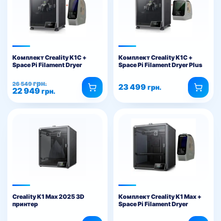
Комплект Creality K1C +
Комплект Creality K1C +
Space Pi Filament Dryer
Space Pi Filament Dryer Plus
Первоначальная
Текущая
грн.
26 549
23 499
грн.
22 949
цена
цена:
грн.
составляла
22
26
949 грн..
549 грн..
Creality K1 Max 2025 3D
Комплект Creality K1 Max +
принтер
Space Pi Filament Dryer