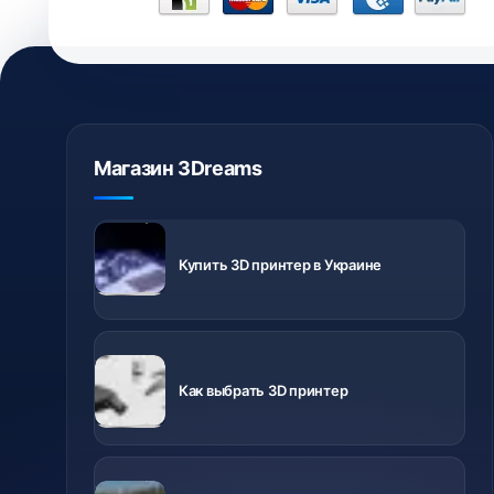
Магазин 3Dreams
3D
принтеры с
Купить 3D принтер в Украине
доставкой
по Украине
Важно знать
перед
Как выбрать 3D принтер
покупкой
Ролики о