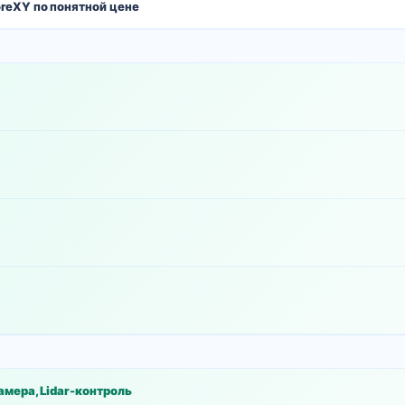
reXY по понятной цене
амера, Lidar-контроль