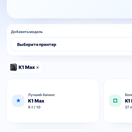
Добавить модель
K1 Max
×
Лучший баланс
Бол
★
□
K1 Max
K1
9.1 / 10
27 