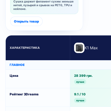
Сушка держит филамент сухим: меньше
нитей, пузырей и срывов на PETG, TPU и
нейлоне.
Открыть товар
K1 Max
ХАРАКТЕРИСТИКА
ГЛАВНОЕ
Цена
28 399 грн.
лучше
Рейтинг 3Dreams
9.1 / 10
лучше