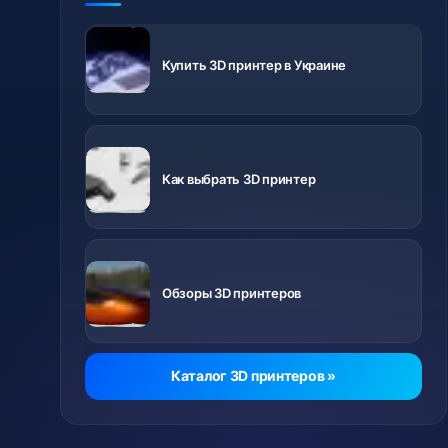
3D
принтеры с
Купить 3D принтер в Украине
доставкой
по Украине
Важно знать
перед
Как выбрать 3D принтер
покупкой
Ролики о
разных
Обзоры 3D принтеров
принтерах
Каталог 3D принтеров »