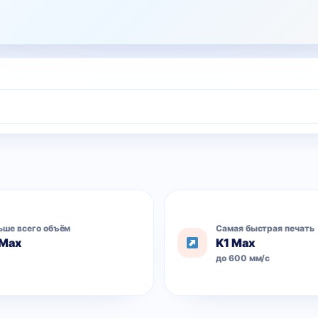
ьше всего объём
Самая быстрая печать
 Max
K1 Max
л
до 600 мм/с