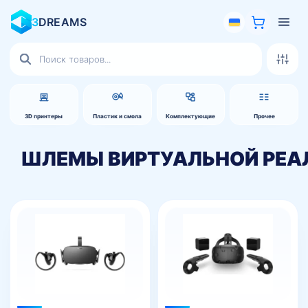
3
DREAMS
Поиск
товаров
3D принтеры
Пластик и смола
Комплектующие
Прочее