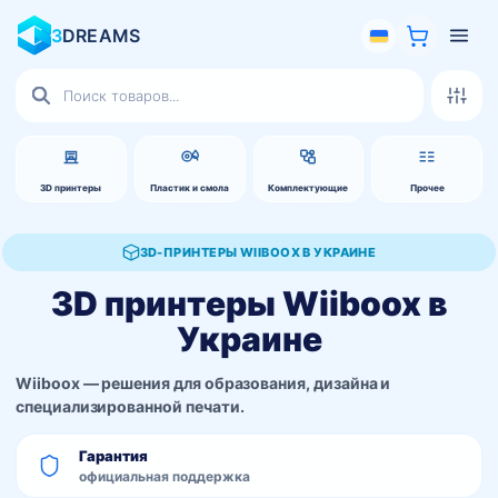
3
DREAMS
Поиск
товаров
3D принтеры
Пластик и смола
Комплектующие
Прочее
3D-ПРИНТЕРЫ WIIBOOX В УКРАИНЕ
3D принтеры Wiiboox в
Украине
Wiiboox — решения для образования, дизайна и
специализированной печати.
Гарантия
официальная поддержка