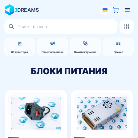
3
DREAMS
Поиск
товаров
3D принтеры
Пластик и смола
Комплектующие
Прочее