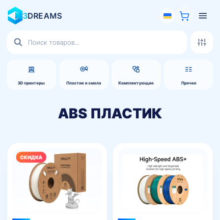
3
DREAMS
Поиск
товаров
3D принтеры
Пластик и смола
Комплектующие
Прочее
Этот
товар
имеет
несколько
вариаций.
Опции
можно