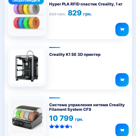
товар
Hyper PLA RFID пластик Creality, 1 кг
имеет
Первоначальная
Текущая
829
грн.
грн.
889
цена
цена:
несколько
составляла
829 грн..
вариаций.
889 грн..
Опции
можно
выбрать
на
Creality K1 SE 3D принтер
странице
товара.
Система управления нитями Creality
Filament System CFS
10 799
грн.
Оценка