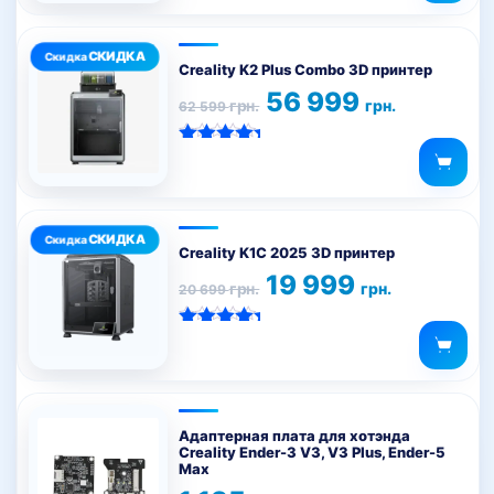
5.00
из 5
Creality K2 Plus Combo 3D принтер
Первоначальная
Текущая
56 999
грн.
грн.
62 599
цена
цена:
составляла
56
62
999 грн..
Оценка
599 грн..
5.00
из 5
Creality K1C 2025 3D принтер
Первоначальная
Текущая
19 999
грн.
грн.
20 699
цена
цена:
составляла
19
20
999 грн..
Оценка
699 грн..
5.00
из 5
Адаптерная плата для хотэнда
Creality Ender-3 V3, V3 Plus, Ender-5
Max