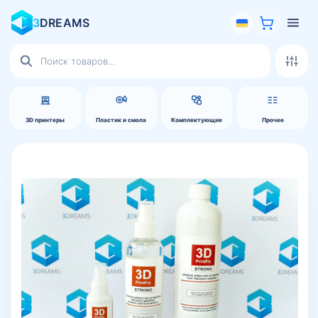
3
DREAMS
Поиск
товаров
3D принтеры
Пластик и смола
Комплектующие
Прочее