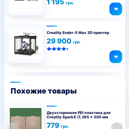
1 195
грн.
Creality Ender-5 Max 3D принтер
29 900
грн.
Оценка
5.00
из 5
Похожие товары
Двухсторонняя PEI пластина для
Creality SparkX i7, 265 x 300 мм
779
грн.