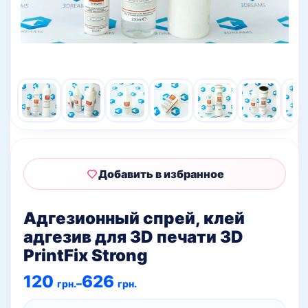
Добавить в избранное
Адгезионный спрей, клей
адгезив для 3D печати 3D
PrintFix Strong
Диапазон
120
626
–
грн.
грн.
цен:
120 грн.