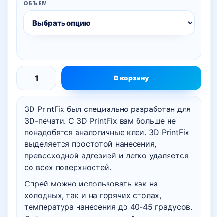
–
ОБЪЕМ
626 грн.
В корзину
Количество
товара
3D PrintFix был специально разработан для
Адгезионный
3D-печати. С 3D PrintFix вам больше не
спрей,
понадобятся аналогичные клеи. 3D PrintFix
клей
выделяется простотой нанесения,
адгезив
превосходной адгезией и легко удаляется
для
со всех поверхностей.
3D
Спрей можно использовать как на
печати
холодных, так и на горячих столах,
3D
температура нанесения до 40-45 градусов.
PrintFix