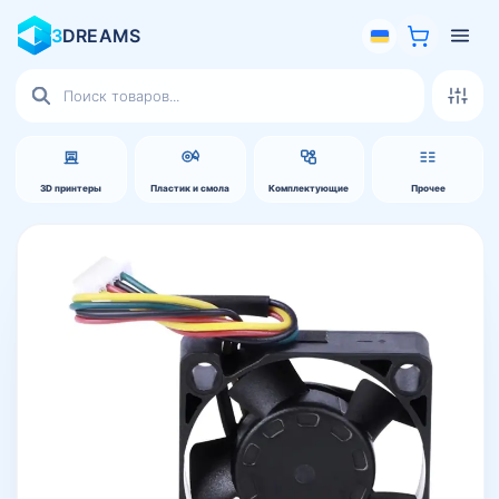
3
DREAMS
Поиск
товаров
3D принтеры
Пластик и смола
Комплектующие
Прочее