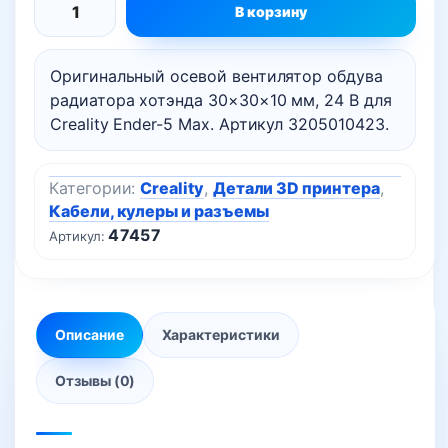
В корзину
Количество
товара
Оригинальный осевой вентилятор обдува
Вентилятор
радиатора хотэнда 30×30×10 мм, 24 В для
(кулер)
Creality Ender-5 Max. Артикул 3205010423.
хотэнда
3010
24V
Категории:
Creality
,
Детали 3D принтера
,
Кабели, кулеры и разъемы
для
47457
Артикул:
Creality
Ender-
5
Max
Описание
Характеристики
Отзывы (0)