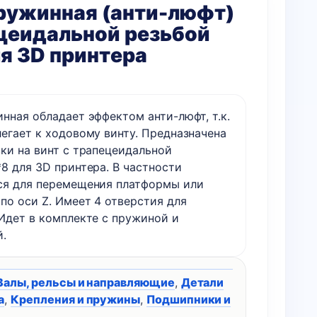
ружинная (анти-люфт)
цеидальной резьбой
я 3D принтера
нная обладает эффектом анти-люфт, т.к.
легает к ходовому винту. Предназначена
вки на винт с трапецеидальной
8 для 3D принтера. В частности
ся для перемещения платформы или
по оси Z. Имеет 4 отверстия для
 Идет в комплекте с пружиной и
й.
Валы, рельсы и направляющие
,
Детали
а
,
Крепления и пружины
,
Подшипники и