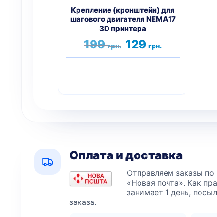
Крепление (кронштейн) для
П
шагового двигателя NEMA17
п
3D принтера
Первоначальная
Текущая
199
129
грн.
грн.
цена
цена:
составляла
129 грн..
199 грн..
Оплата и доставка
Отправляем заказы по
«Новая почта». Как пр
занимает 1 день, посы
заказа.