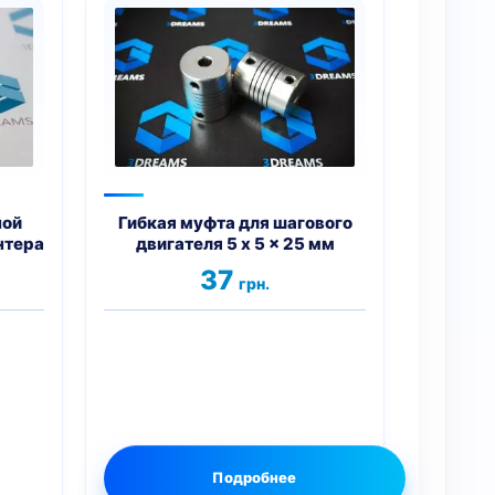
ной
Гибкая муфта для шагового
нтера
двигателя 5 x 5 x 25 мм
чальная
Текущая
37
грн.
ена:
ла
5 грн..
Подробнее