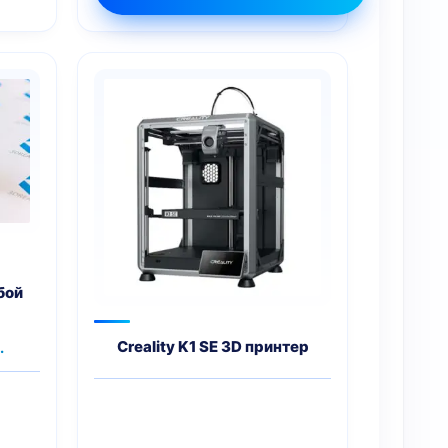
бой
чальная
Текущая
Creality K1 SE 3D принтер
.
цена:
яла
149 грн..