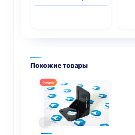
цена:
20
19
699 грн..
999 грн..
Похожие товары