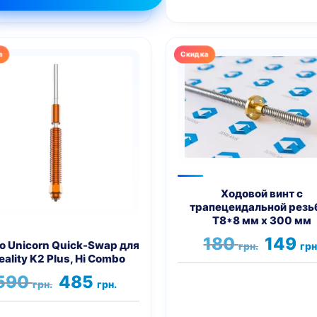
р
т
олько
аций.
и
но
ать
Ходовой винт с
трапецеидальной резь
нице
T8*8 мм х 300 мм
ра.
Первона
180
149
о Unicorn Quick-Swap для
грн.
грн
цена
eality K2 Plus, Hi Combo
составл
Первоначальная
Текущая
590
485
180 грн..
грн.
грн.
цена
цена:
составляла
485 грн..