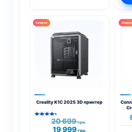
Этот
това
имее
неск
вари
Опци
мож
выбр
на
стра
това
Creality K1C 2025 3D принтер
Сопл
Cr
Первоначальная
20 699
Оценка
грн.
цена
5.00
Текущая
19 999
из 5
грн.
составляла