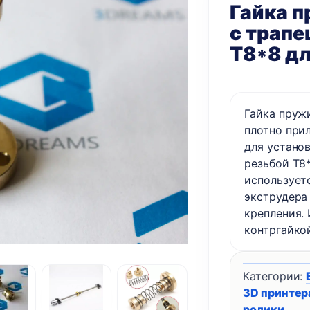
Гайка п
с трапе
Т8*8 дл
Гайка пружи
плотно при
для устано
резьбой Т8*
использует
экструдера 
крепления.
контргайко
Категории:
3D принтер
ролики