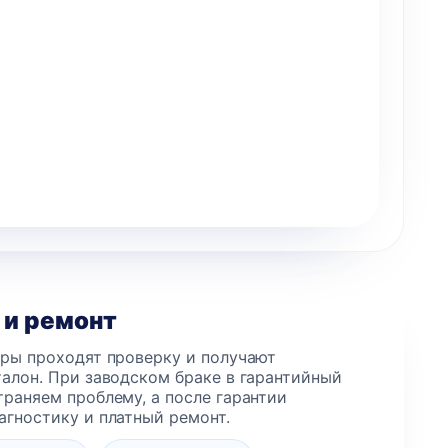
ой
Ходовой винт с
Ход
трапецеидальной резьбой
трапецеи
T8*8 мм х 300 мм
T8*8 
альная
екущая
Первоначальная
Текущая
180
149
грн.
грн.
ена:
цена
цена:
ла
 грн..
составляла
149 грн..
180 грн..
 и ремонт
еры проходят проверку и получают
алон. При заводском браке в гарантийный
раняем проблему, а после гарантии
агностику и платный ремонт.