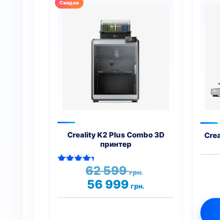
Creality K2 Plus Combo 3D
Crea
принтер
Первоначальная
62 599
Оценка
грн.
цена
5.00
Текущая
56 999
из 5
грн.
составляла
цена:
62
56
599 грн..
999 грн..