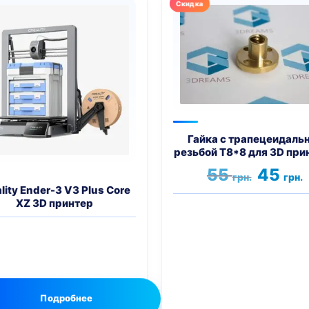
Гайка с трапецеидаль
резьбой Т8*8 для 3D при
Первона
55
45
грн.
грн.
цена
ц
lity Ender-3 V3 Plus Core
составля
4
XZ 3D принтер
55 грн..
Подробнее