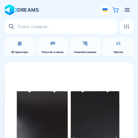
3
DREAMS
Поиск
товаров
3D принтеры
Пластик и смола
Комплектующие
Прочее