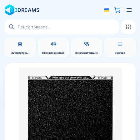
3
DREAMS
Поиск
товаров
3D принтеры
Пластик и смола
Комплектующие
Прочее