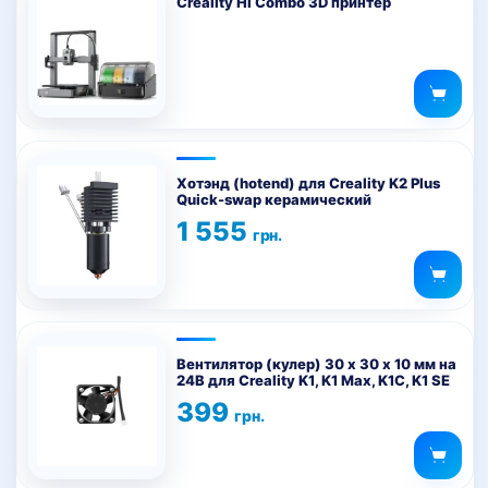
Creality Hi Combo 3D принтер
Хотэнд (hotend) для Creality K2 Plus
Quick-swap керамический
1 555
грн.
Вентилятор (кулер) 30 x 30 х 10 мм на
24В для Creality K1, K1 Max, K1C, K1 SE
399
грн.