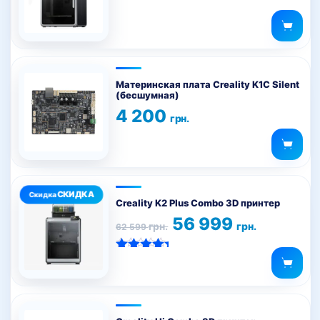
Материнская плата Creality K1C Silent
(бесшумная)
4 200
грн.
Creality K2 Plus Combo 3D принтер
Первоначальная
Текущая
56 999
грн.
грн.
62 599
цена
цена:
составляла
56
62
999 грн..
Оценка
599 грн..
5.00
из 5