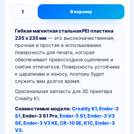
В корзину
Количество
товара
Гибкая магнитная стальная PEI пластина
Гибкая
235 x 235 мм
— это высококачественная,
магнитная
прочная и простая в использовании
стальная
поверхность для печати, которая
PEI
обеспечивает превосходное сцепление и
пластина
снятие отпечатков. Поверхность устойчива
235
к царапинам и износу, поэтому будет
x
служить вам долгое время.
235
Оригинальная запчасть для 3D принтера
мм,
Creality K1.
совместимая
Совместимые модели:
Creality K1
,
Ender-3
с
S1
, Ender-3 S1 Pro,
Ender-5 S1
,
Ender-3 V3
3D
SE
,
Ender-3 V3 KE
,
CR-10 SE
,
K1C
,
Ender-3
принтером
V3
.