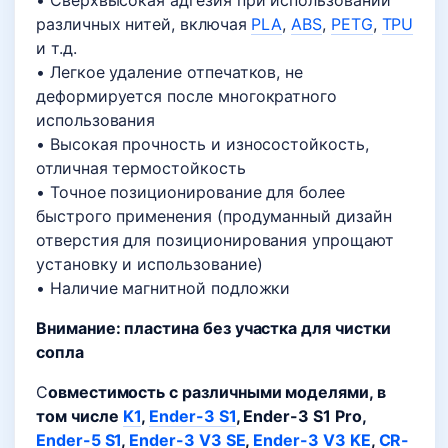
• Сверхвысокая адгезия при использовании
различных нитей, включая
PLA
,
ABS
,
PETG
,
TPU
и т.д.
• Легкое удаление отпечатков, не
деформируется после многократного
использования
• Высокая прочность и износостойкость,
отличная термостойкость
• Точное позиционирование для более
быстрого применения (продуманный дизайн
отверстия для позиционирования упрощают
установку и использование)
• Наличие магнитной подложки
Внимание: пластина без участка для чистки
сопла
С
овместимость с различными моделями, в
том числе
K1
,
Ender-3 S1
, Ender-3 S1 Pro,
Ender-5 S1
,
Ender-3 V3 SE
,
Ender-3 V3 KE
,
CR-