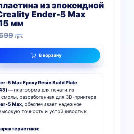
пластина из эпоксидной
reality Ender-5 Max
15 мм
ная
 599
грн.
В корзину
der-5 Max Epoxy Resin Build Plate
43) —
платформа для печати из
 смолы, разработанная для 3D-принтера
der-5 Max
, обеспечивает надежное
 высокую точность и устойчивость к
арактеристики: