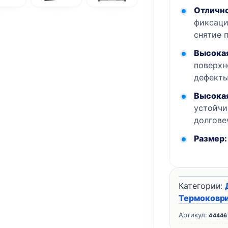
Max
Отличн
фиксаци
430
снятие 
x
415
Высока
мм
поверхн
дефекты
Высокая
устойчи
долгове
Размер:
Категории:
Термоковрик
Артикул:
44446