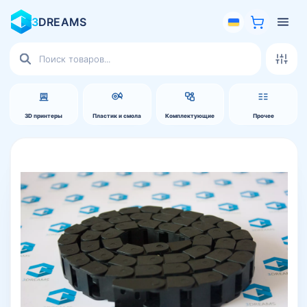
3
DREAMS
Поиск
товаров
3D принтеры
Пластик и смола
Комплектующие
Прочее