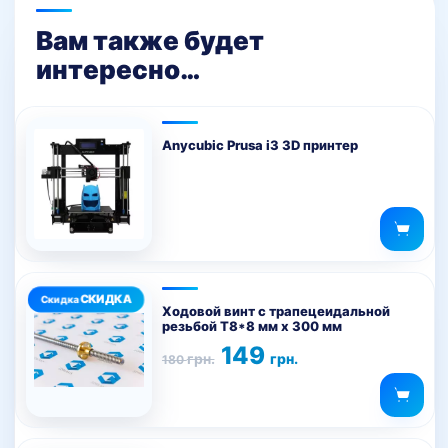
Вам также будет
интересно…
Anycubic Prusa i3 3D принтер
Ходовой винт с трапецеидальной
резьбой T8*8 мм х 300 мм
Первоначальная
Текущая
149
грн.
грн.
180
цена
цена:
составляла
149 грн..
180 грн..