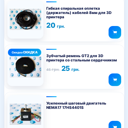
Этот
товар
Гибкая спиральная оплетка
(держатель) кабелей 8мм для 3D
имеет
принтера
несколько
20
грн.
вариаций.
Опции
можно
выбрать
на
Зубчатый ремень GT2 для 3D
принтера со стальным сердечником
странице
Первоначальная
Текущая
25
товара.
грн.
грн.
45
цена
цена:
составляла
25 грн..
45 грн..
Усиленный шаговый двигатель
NEMA17 17HS4401S