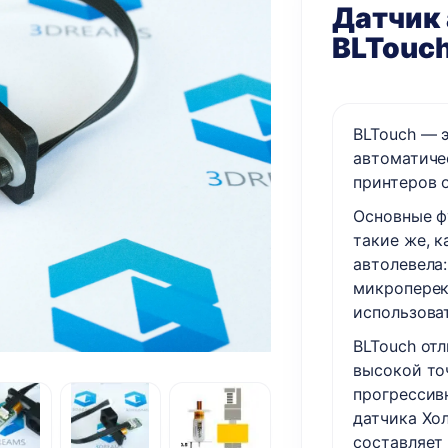
Датчик
BLTouch
BLTouch — 
автоматиче
принтеров 
Основные ф
такие же, к
автолевела:
микроперек
использоват
BLTouch от
высокой то
прогрессив
датчика Хо
составляет 