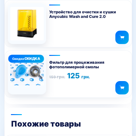
Устройство для очистки и сушки
Anycubic Wash and Cure 2.0
Фильтр для процеживания
фотополимерной смолы
Первоначальная
Текущая
125
грн.
грн.
159
цена
цена:
составляла
125 грн..
159 грн..
Похожие товары