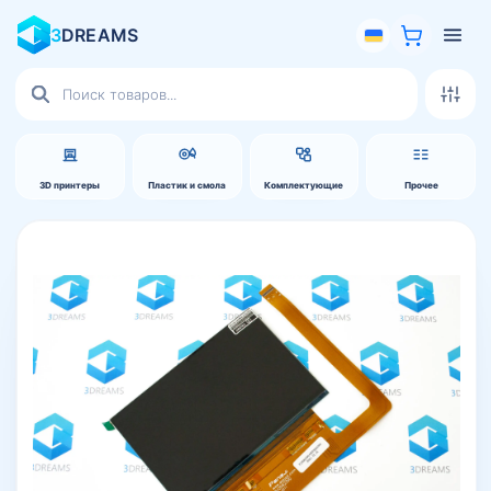
3
DREAMS
Поиск
товаров
3D принтеры
Пластик и смола
Комплектующие
Прочее