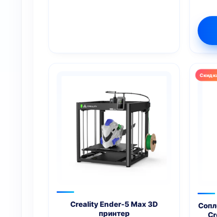
Этот
това
имее
неск
вари
Опци
мож
выбр
на
стра
това
Creality Ender-5 Max 3D
Сопл
принтер
Cr