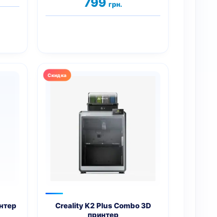
цена:
799
грн.
яла
899 грн..
интер
Creality K2 Plus Combo 3D
принтер