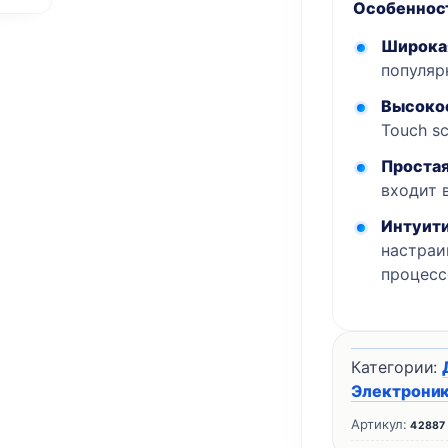
Особеннос
K1
Широка
SE,
популяр
Ender-
3
Высокое
V3
Touch s
Plus
Простая
входит 
Интуити
настраи
процесс
Категории:
Электрони
Артикул:
42887