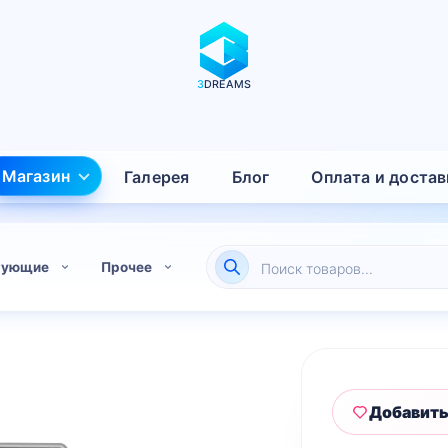
3
DREAMS
Магазин
Галерея
Блог
Оплата и достав
Поиск
тующие
Прочее
товаров
Добавить