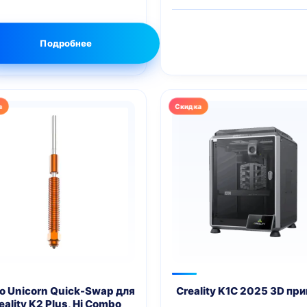
цена
составл
999 грн..
Подробнее
р
т
олько
аций.
и
но
ать
нице
ра.
о Unicorn Quick-Swap для
Creality K1C 2025 3D пр
eality K2 Plus, Hi Combo