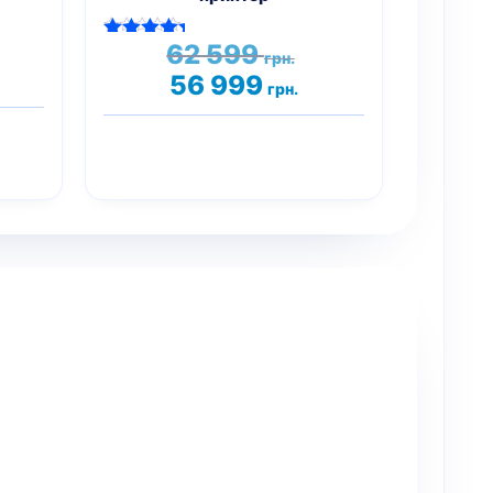
ервоначальная
Первоначальная
62 599
Оценка
грн.
ена
цена
кущая
5.00
Текущая
56 999
оставляла
из 5
грн.
составляла
на:
цена:
0
62
56
9 грн..
599 грн..
9 грн..
999 грн..