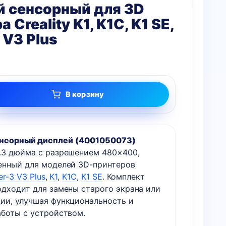
й сенсорный для 3D
 Creality K1, K1C, K1 SE,
 V3 Plus
В корзину
енсорный дисплей
(4001050073)
.3 дюйма с разрешением 480×400,
енный для моделей 3D-принтеров
er-3 V3 Plus
,
K1
,
K1C
,
K1 SE
. Комплект
одходит для замены старого экрана или
ии, улучшая функциональность и
аботы с устройством.