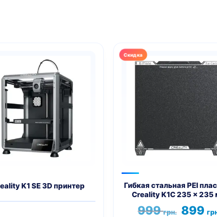
Гибкая стальная PEI пла
eality K1 SE 3D принтер
Creality K1C 235 x 235
Первона
999
899
грн.
грн