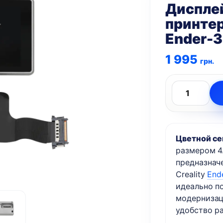
Диспле
принтера
Ender-3
1 995
грн.
Количество
товара
Дисплей
Цветной с
сенсорный
размером 4
для
предназнач
3D
Creality
End
принтера
идеально п
Creality
модернизац
K1,
удобство р
K1C,