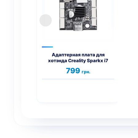
Адаптерная плата для
хотэнда Creality Sparkx i7
хотэ
799
грн.