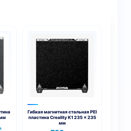
стина
Гибкая магнитная стальная PEI
 мм
пластина Creality K1 235 x 235
мм
чальная
Текущая
.