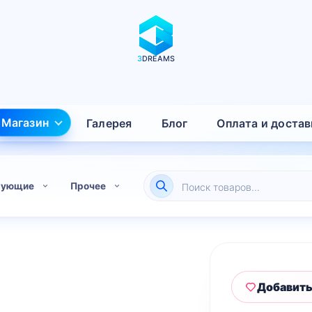
3
DREAMS
Магазин
Галерея
Блог
Оплата и достав
Поиск
тующие
Прочее
товаров
Добавить