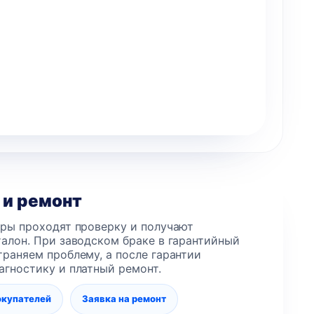
составляла
799 грн..
.
1
499 грн..
 и ремонт
еры проходят проверку и получают
алон. При заводском браке в гарантийный
раняем проблему, а после гарантии
агностику и платный ремонт.
окупателей
Заявка на ремонт