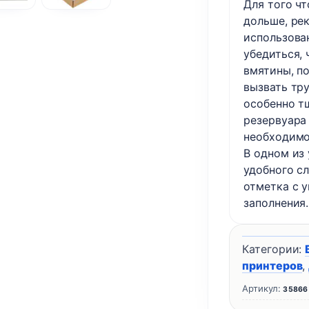
Для того ч
Premium
дольше, ре
использова
убедиться, 
вмятины, п
вызвать тр
особенно т
резервуара
необходимо
В одном из
удобного сл
отметка с 
заполнения.
Категории:
принтеров
,
Артикул:
35866