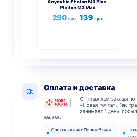
Anycubic Photon M3 Plus,
Photon M3 Max
Первоначальная
Текущая
290
139
грн.
грн.
цена
цена:
составляла
139 грн..
290 грн..
Оплата и доставка
Отправляем заказы по
«Новая почта». Как пр
занимает 1 день, посы
заказа.
Оплата на счёт Приватбанка
Нал
зака