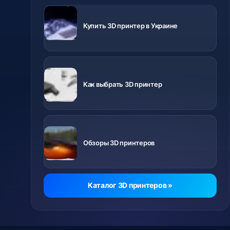
3D
принтеры с
Купить 3D принтер в Украине
доставкой
по Украине
Важно знать
перед
Как выбрать 3D принтер
покупкой
Ролики о
разных
Обзоры 3D принтеров
принтерах
Каталог 3D принтеров »