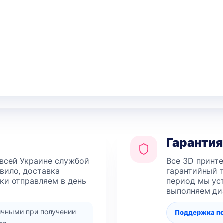
990 грн..
1
590 грн.
Гарантия
 всей Украине службой
Все 3D принт
авило, доставка
гарантийный т
лки отправляем в день
период мы уст
выполняем ди
ичными при получении
Поддержка п
за