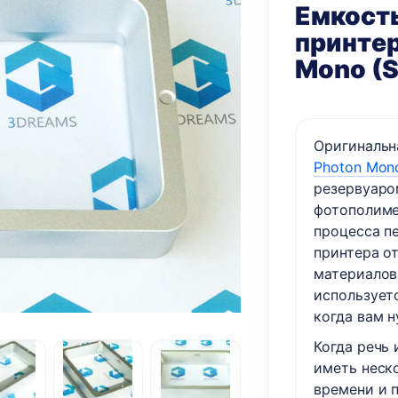
Емкость
принтер
Mono (S
Оригинальн
Photon Mono
резервуаро
фотополиме
процесса п
принтера о
материалов
использует
когда вам 
Когда речь 
иметь неск
времени и 