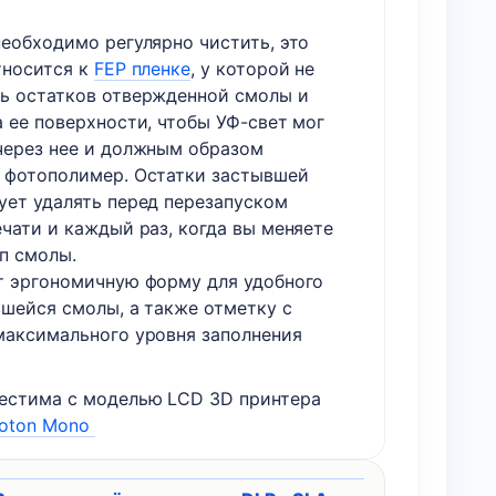
необходимо регулярно чистить, это
тносится к
FEP пленке
, у которой не
ь остатков отвержденной смолы и
 ее поверхности, чтобы УФ-свет мог
через нее и должным образом
 фотополимер. Остатки застывшей
ует удалять перед перезапуском
чати и каждый раз, когда вы меняете
п смолы.
т эргономичную форму для удобного
вшейся смолы, а также отметку с
максимального уровня заполнения
.
естима с моделью LCD 3D принтера
hoton Mono