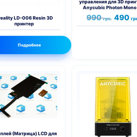
управления для 3D прин
Anycubic Photon Mono
Первона
990
490
eality LD-006 Resin 3D
грн.
гр
цена
принтер
составля
990 грн..
Подробнее
плей (Матрица) LCD для