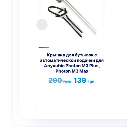
упр
A
Крышка для бутылок с
автоматической подачей для
Anycubic Photon M3 Plus,
Photon M3 Max
Первоначальная
Текущая
290
139
грн.
грн.
цена
цена:
составляла
139 грн..
290 грн..