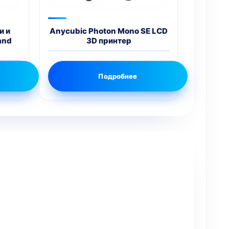
и и
Anycubic Photon Mono SE LCD
and
3D принтер
Подробнее