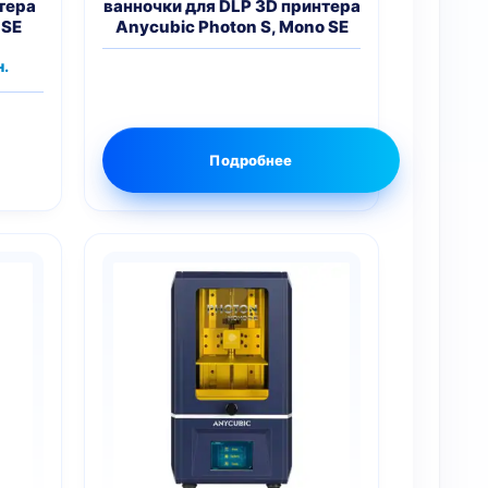
тера
ванночки для DLP 3D принтера
 SE
Anycubic Photon S, Mono SE
чальная
Текущая
н.
цена:
ла
490 грн..
Подробнее