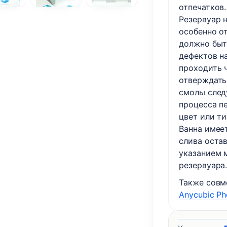
отпечатков.
Резервуар 
особенно о
должно быт
дефектов на
проходить 
отверждать
смолы след
процесса пе
цвет или ти
Ванна имее
слива оста
указанием 
резервуара
Также совм
Anycubic P