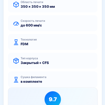
65
799 грн..
Область печати
899 грн..
350 × 350 × 350 мм
Скорость печати
до 600 мм/с
Технология
FDM
Тип корпуса
Закрытый + CFS
Сушка филамента
в комплекте
9.7