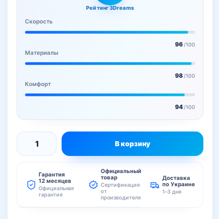
Рейтинг 3Dreams
Скорость
96
/100
Материалы
98
/100
Комфорт
94
/100
В корзину
Количество
товара
Официальный
Комплект
Гарантия
товар
Доставка
12 месяцев
по Украине
Сертификация
Creality
Официальная
от
1–3 дня
гарантия
производителя
K2
Plus