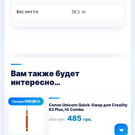
Вес нетто
38,5 кг
Вам также будет
интересно…
Этот
товар
Сопло Unicorn Quick-Swap для Creality
K2 Plus, Hi Combo
имеет
Первоначальная
Текущая
485
несколько
грн.
грн.
590
цена
цена:
вариаций.
составляла
485 грн..
590 грн..
Опции