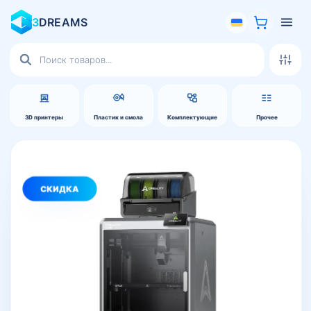
3
DREAMS
Поиск
товаров
3D принтеры
Пластик и смола
Комплектующие
Прочее