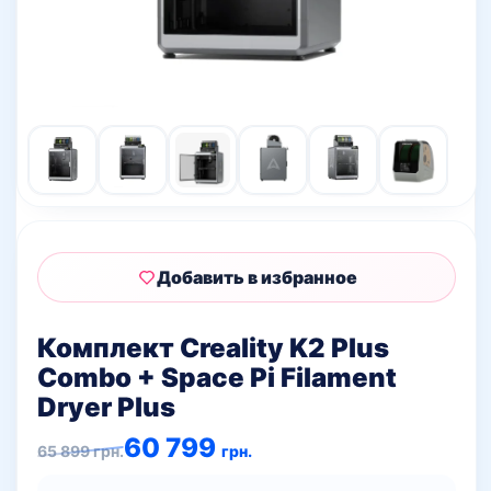
Добавить в избранное
Комплект Creality K2 Plus
Combo + Space Pi Filament
Dryer Plus
Первоначальная
Текущая
60 799
65 899
грн.
грн.
цена
цена:
составляла
60