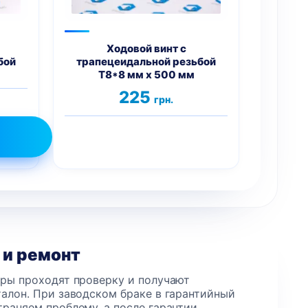
Ходовой винт с
бой
трапецеидальной резьбой
T8*8 мм х 500 мм
225
грн.
 и ремонт
еры проходят проверку и получают
алон. При заводском браке в гарантийный
раняем проблему, а после гарантии