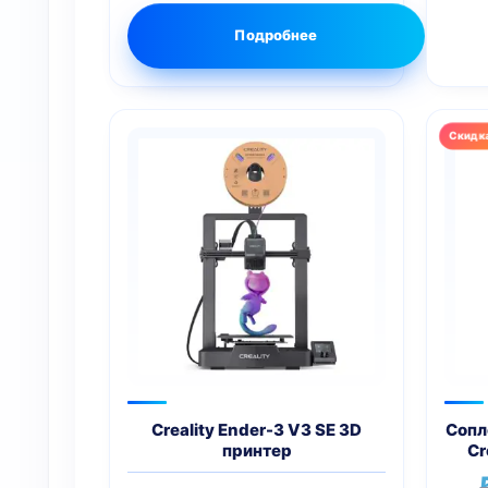
Подробнее
Этот
това
имее
неск
вари
Опци
мож
выбр
на
стра
това
Creality Ender-3 V3 SE 3D
Сопл
принтер
Cr