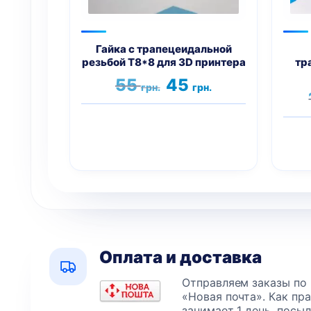
Гайка с трапецеидальной
резьбой Т8*8 для 3D принтера
тр
Первоначальная
Текущая
55
45
грн.
грн.
цена
цена:
составляла
45 грн..
55 грн..
Оплата и доставка
Отправляем заказы по
«Новая почта». Как пр
занимает 1 день, посы