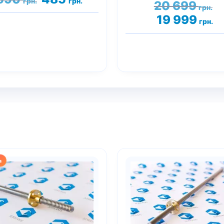
грн.
грн.
П
20 699
цена
цена:
Оценка
грн.
ц
5.00
составляла
485 грн..
Те
19 999
из 5
грн.
с
590 грн..
це
2
19
69
99