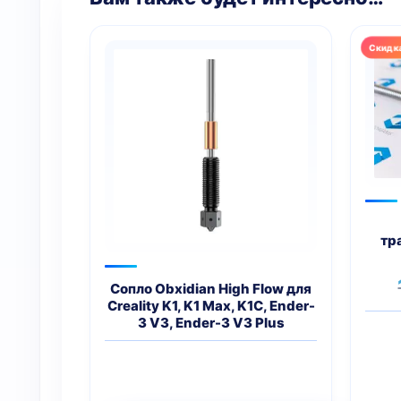
тр
Сопло Obxidian High Flow для
Creality K1, K1 Max, K1C, Ender-
3 V3, Ender-3 V3 Plus