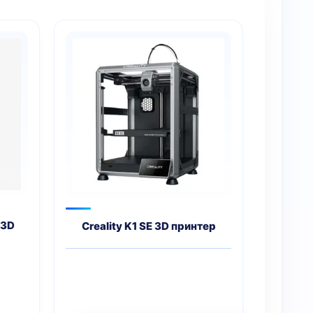
 3D
Creality K1 SE 3D принтер
ервоначальная
ена
екущая
оставляла
на:
2