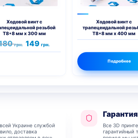
Ходовой винт с
Ходовой винт с
апецеидальной резьбой
трапецеидальной резь
T8*8 мм х 300 мм
T8*8 мм х 400 мм
Первоначальная
Текущая
180
149
грн.
грн.
цена
цена:
составляла
149 грн..
180 грн..
Подробнее
Гарантия
 всей Украине службой
Все 3D принт
авило, доставка
гарантийный т
лки отправляем в день
период мы уст