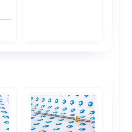
ервоначальная
ена
кущая
оставляла
на:
0
9 грн..
9 грн..