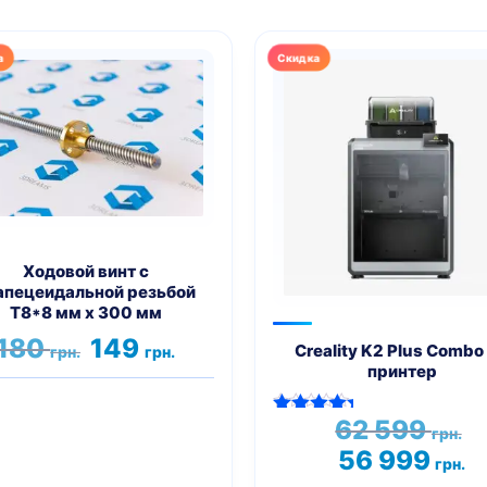
Ходовой винт с
апецеидальной резьбой
T8*8 мм х 300 мм
Первоначальная
Текущая
180
149
Creality K2 Plus Combo
грн.
грн.
цена
цена:
принтер
составляла
149 грн..
180 грн..
П
62 599
Оценка
грн.
ц
5.00
Т
56 999
из 5
грн.
с
це
6