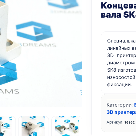
Концева
вала SK
Специальна
линейных в
3D принтер
диаметром 
SK8 изготов
износостой
фиксации.
Категории:
3D принтер
Артикул:
16952