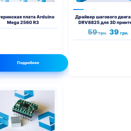
еринская плата Arduino
Драйвер шагового двига
Mega 2560 R3
DRV8825 для 3D принт
Первона
59
39
грн.
грн.
цена
ц
составл
3
59 грн..
Подробнее