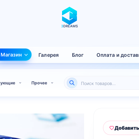
3
DREAMS
Магазин
Галерея
Блог
Оплата и достав
Поиск
тующие
Прочее
товаров
Добавить