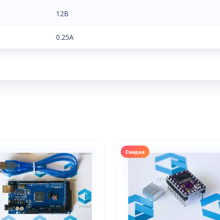
12В
0.25A