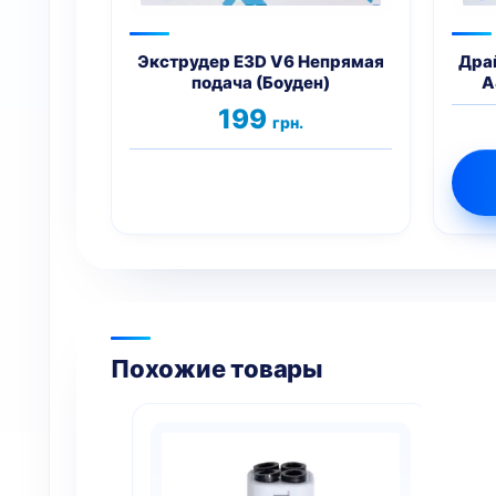
можно
выбрать
на
Экструдер E3D V6 Непрямая
Дра
подача (Боуден)
А
странице
товара.
199
грн.
Похожие товары