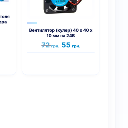
теля
ера
чальная
Текущая
Вентилятор (кулер) 40 x 40 х
ена:
10 мм на 24В
яла
9 грн..
Первоначальная
Текущая
72
55
грн.
грн.
цена
цена:
составляла
55 грн..
72 грн..