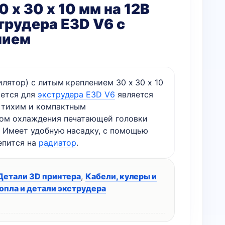
0 x 30 х 10 мм на 12В
трудера E3D V6 с
нием
илятор) с литым креплением 30 x 30 х 10
ется для
экструдера E3D
V6
является
 тихим и компактным
ом охлаждения печатающей головки
. Имеет удобную насадку, с помощью
епится на
радиатор
.
Детали 3D принтера
,
Кабели, кулеры и
опла и детали экструдера