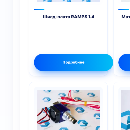
Шилд-плата RAMPS 1.4
Мат
Подробнее
Этот
товар
имеет
несколько
вариаций.
Опции