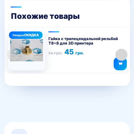
Похожие товары
Гайка с трапецеидальной резьбой
Т8*8 для 3D принтера
Первоначальная
Текущая
45
грн.
грн.
55
цена
цена:
составляла
45 грн..
55 грн..