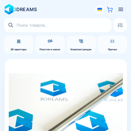
3
DREAMS
Поиск
товаров
3D принтеры
Пластик и смола
Комплектующие
Прочее