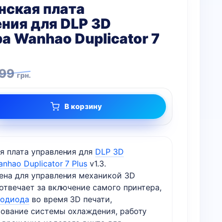
нская плата
ния для DLP 3D
а Wanhao Duplicator 7
ная
499
грн.
В корзину
я
я плата управления для
DLP 3D
nhao Duplicator 7 Plus
v1.3.
ена для управления механикой 3D
отвечает за включение самого принтера,
тодиода
во время 3D печати,
ование системы охлаждения, работу