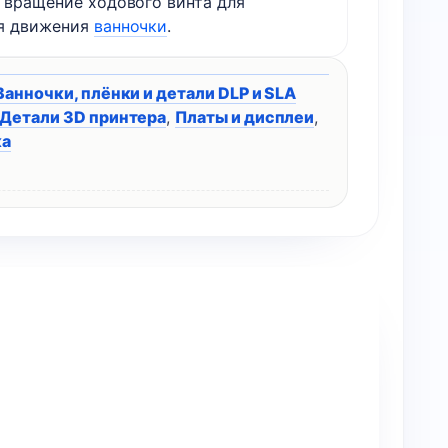
и вращение ходового винта для
я движения
ванночки
.
Ванночки, плёнки и детали DLP и SLA
Детали 3D принтера
,
Платы и дисплеи
,
ка