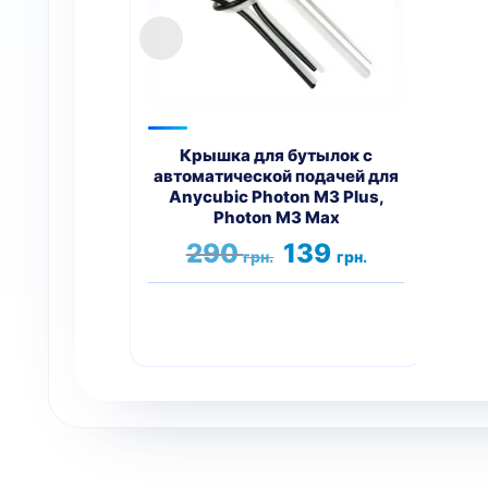
упр
A
Крышка для бутылок с
автоматической подачей для
Anycubic Photon M3 Plus,
Photon M3 Max
Первоначальная
Текущая
290
139
грн.
грн.
цена
цена:
составляла
139 грн..
290 грн..