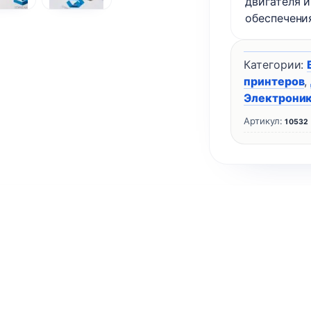
двигателя 
Wanhao
обеспечени
Duplicator
7
Категории:
Plus
принтеров
,
Электрони
Артикул:
10532