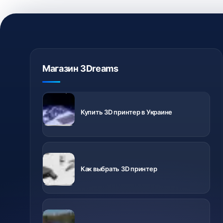
Магазин 3Dreams
3D
принтеры с
Купить 3D принтер в Украине
доставкой
по Украине
Важно знать
перед
Как выбрать 3D принтер
покупкой
Ролики о
разных