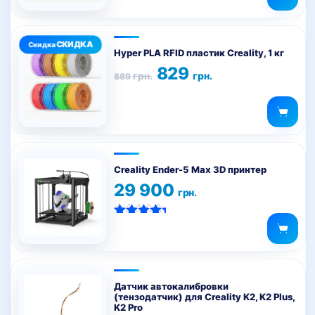
599 грн..
5.00
из 5
Этот
товар
Hyper PLA RFID пластик Creality, 1 кг
имеет
Первоначальная
Текущая
829
грн.
грн.
889
цена
цена:
несколько
составляла
829 грн..
вариаций.
889 грн..
Опции
можно
выбрать
на
Creality Ender-5 Max 3D принтер
странице
29 900
грн.
товара.
Оценка
5.00
из 5
Датчик автокалибровки
(тензодатчик) для Creality K2, K2 Plus,
K2 Pro