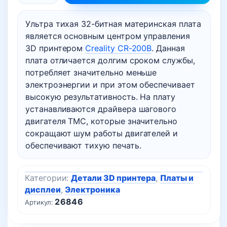
товара
Ультра тихая 32-битная материнская плата
Материнская
является основным центром управления
плата
3D принтером
Creality CR-200B
. Данная
Creality
плата отличается долгим сроком службы,
CR-
потребляет значительно меньше
200B
электроэнергии и при этом обеспечивает
Silent
высокую результативность. На плату
(бесшумная)
устанавливаются драйвера шагового
двигателя TMC, которые значительно
сокращают шум работы двигателей и
обеспечивают тихую печать.
Категории:
Детали 3D принтера
,
Платы и
дисплеи
,
Электроника
26846
Артикул: