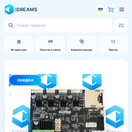
3
DREAMS
Поиск
товаров
3D принтеры
Пластик и смола
Комплектующие
Прочее