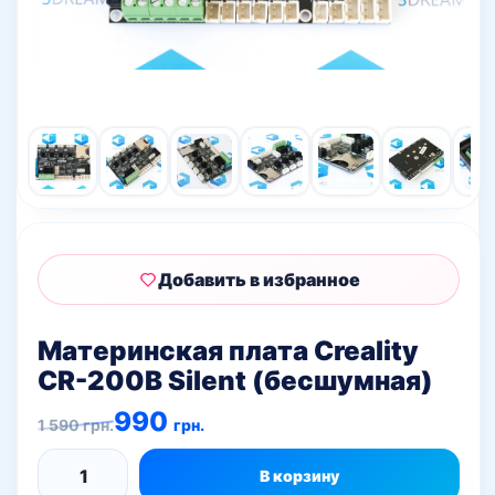
Добавить в избранное
Материнская плата Creality
CR-200B Silent (бесшумная)
Первоначальная
Текущая
990
1 590
грн.
грн.
цена
цена:
составляла
990 грн..
1
В корзину
Количество
590 грн..