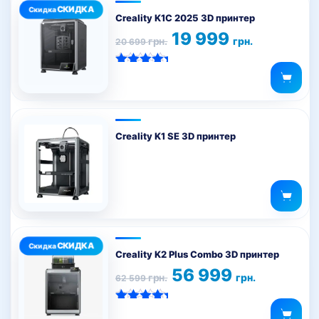
выбрать
на
Creality K1C 2025 3D принтер
странице
Первоначальная
Текущая
19 999
грн.
грн.
20 699
цена
цена:
товара.
составляла
19
20
999 грн..
Оценка
699 грн..
5.00
из 5
Creality K1 SE 3D принтер
Creality K2 Plus Combo 3D принтер
Первоначальная
Текущая
56 999
грн.
грн.
62 599
цена
цена:
составляла
56
62
999 грн..
Оценка