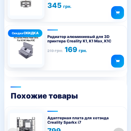
345
грн.
Радиатор алюминиевый для 3D
принтера Creality K1, K1 Max, K1C
Первоначальная
Текущая
169
грн.
грн.
219
цена
цена:
составляла
169 грн..
219 грн..
Похожие товары
Адаптерная плата для хотэнда
Creality Sparkx i7
799