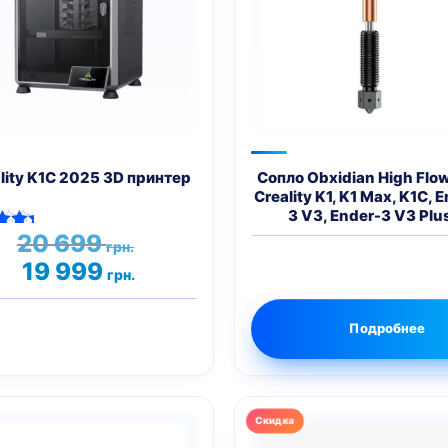
lity K1C 2025 3D принтер
Сопло Obxidian High Flo
Creality K1, K1 Max, K1C, 
3 V3, Ender-3 V3 Plu
Первоначальная
20 699
нка
грн.
цена
00
Текущая
19 999
 5
грн.
составляла
цена:
20
19
699 грн..
999 грн..
Подробнее