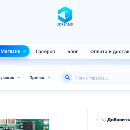
3
DREAMS
Магазин
Галерея
Блог
Оплата и достав
Поиск
тующие
Прочее
товаров
Добавить