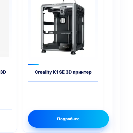
 3D
Creality K1 SE 3D принтер
ервоначальная
ена
екущая
оставляла
на:
2
6
9 грн..
9 грн..
Подробнее