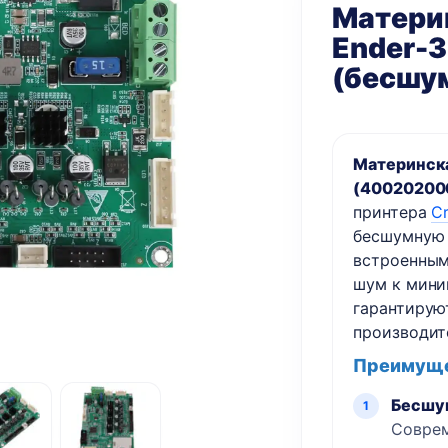
Материн
Ender-3
(бесшу
Материнска
(40020200
принтера
Cr
бесшумную 
встроенным
шум к мини
гарантирую
производит
Преимуще
Бесшу
Соврем