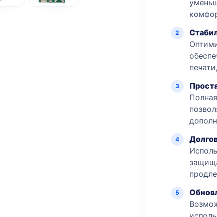
уменьш
комфор
Стабил
Оптими
обеспе
печати
Проста
Полная
позвол
дополн
Долгов
Исполь
защища
продле
Обнов
Возмож
исполь