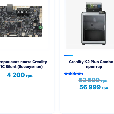
еринская плата Creality
Creality K2 Plus Combo
1C Silent (бесшумная)
принтер
4 200
грн.
П
62 599
Оценка
грн.
ц
5.00
Т
56 999
из 5
грн.
с
це
6
5
59
99