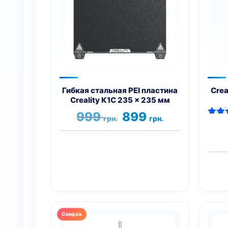
Гибкая стальная PEI пластина
Crea
Creality K1C 235 x 235 мм
Первоначальная
Текущая
999
899
грн.
грн.
цена
цена:
Оце
5.
составляла
899 грн..
из
999 грн..
Этот
товар