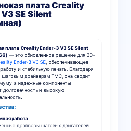
ская плата Creality
 V3 SE Silent
мная)
я плата
Creality Ender-3 V3 SE Silent
66)
— это обновленное решение для 3D-
eality Ender-3 V3 SE
, обеспечивающее
работу и стабильную печать. Благодаря
 шаговым драйверам TMC, она сводит
муму, а надежные компоненты
т долговечность и высокую
ельность.
ства:
мная работа
енные драйверы шаговых двигателей