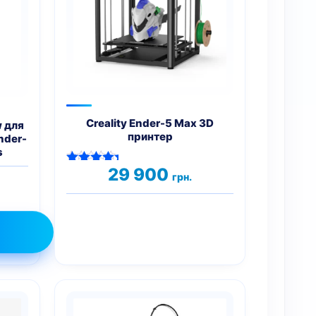
Creality Ender-5 Max 3D
w для
принтер
Ender-
s
29 900
Оценка
грн.
5.00
из 5