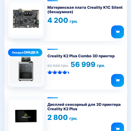
Материнская плата Creality K1C Silent
(бесшумная)
4 200
грн.
Creality K2 Plus Combo 3D принтер
Первоначальная
Текущая
56 999
грн.
грн.
62 599
цена
цена:
составляла
56
62
999 грн..
Оценка
599 грн..
5.00
из 5
Дисплей сенсорный для 3D принтера
Creality K2 Plus
2 800
грн.