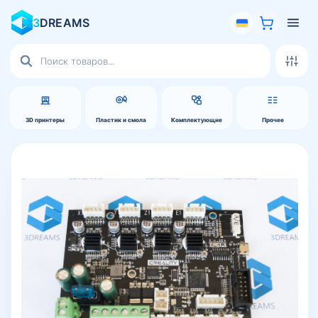
3
DREAMS
Поиск
товаров
3D принтеры
Пластик и смола
Комплектующие
Прочее