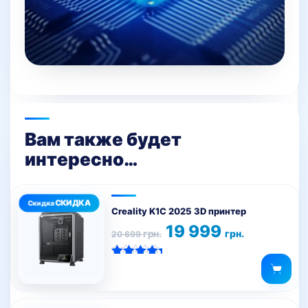
Вам также будет
интересно…
Creality K1C 2025 3D принтер
Первоначальная
Текущая
19 999
грн.
грн.
20 699
цена
цена:
составляла
19
20
999 грн..
Оценка
699 грн..
5.00
из 5