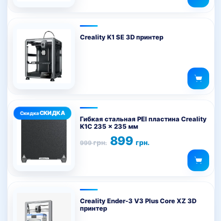
Creality K1 SE 3D принтер
Гибкая стальная PEI пластина Creality
K1C 235 x 235 мм
Первоначальная
Текущая
899
грн.
грн.
999
цена
цена:
составляла
899 грн..
999 грн..
Creality Ender-3 V3 Plus Core XZ 3D
принтер