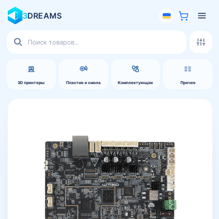
3
DREAMS
Поиск
товаров
3D принтеры
Пластик и смола
Комплектующие
Прочее