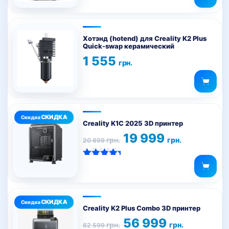
Хотэнд (hotend) для Creality K2 Plus
Quick-swap керамический
1 555
грн.
Creality K1C 2025 3D принтер
Первоначальная
Текущая
19 999
грн.
грн.
20 699
цена
цена:
составляла
19
20
999 грн..
Оценка
699 грн..
5.00
из 5
Creality K2 Plus Combo 3D принтер
Первоначальная
Текущая
56 999
грн.
грн.
62 599