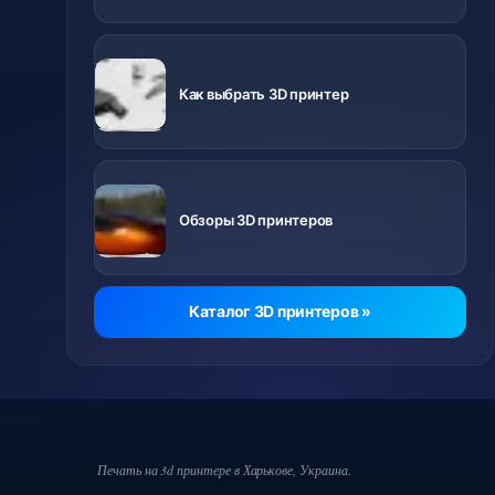
Важно знать
перед
Как выбрать 3D принтер
покупкой
Ролики о
разных
Обзоры 3D принтеров
принтерах
Каталог 3D принтеров »
Печать на 3d принтере в Харькове, Украина.