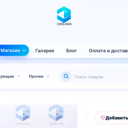
3
DREAMS
Магазин
Галерея
Блог
Оплата и достав
Поиск
тующие
Прочее
товаров
Добавить