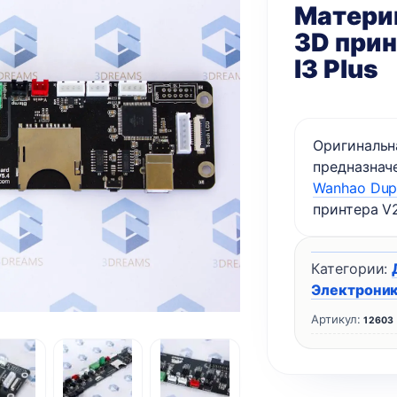
Материн
3D прин
I3 Plus
Оригинальна
предназнач
Wanhao Dupli
принтера V2
Категории:
Электрони
Артикул:
12603