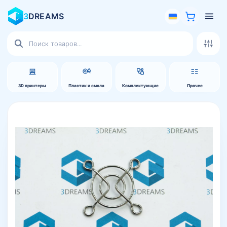
3
DREAMS
Поиск
товаров
3D принтеры
Пластик и смола
Комплектующие
Прочее