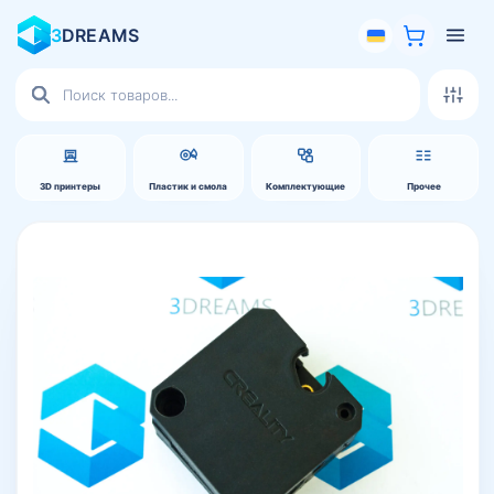
3
DREAMS
Поиск
товаров
3D принтеры
Пластик и смола
Комплектующие
Прочее