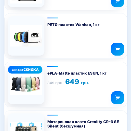
PETG пластик Wanhao, 1 кг
Этот
товар
ePLA-Matte пластик ESUN, 1 кг
имеет
Первоначальная
Текущая
649
грн.
грн.
849
цена
цена:
несколько
составляла
649 грн..
вариаций.
849 грн..
Опции
можно
выбрать
на
Материнская плата Creality CR-6 SE
Silent (бесшумная)
странице