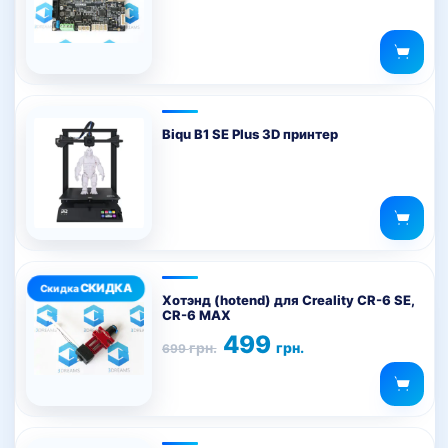
товара.
Biqu B1 SE Plus 3D принтер
Хотэнд (hotend) для Creality CR-6 SE,
CR-6 MAX
Первоначальная
Текущая
499
грн.
грн.
699
цена
цена:
составляла
499 грн..
699 грн..