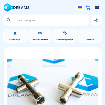
3
DREAMS
Поиск
товаров
3D принтеры
Пластик и смола
Комплектующие
Прочее