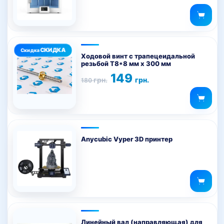
Ходовой винт с трапецеидальной
резьбой T8*8 мм х 300 мм
Первоначальная
Текущая
149
грн.
грн.
180
цена
цена:
составляла
149 грн..
180 грн..
Anycubic Vyper 3D принтер
Линейный вал (направляющая) для