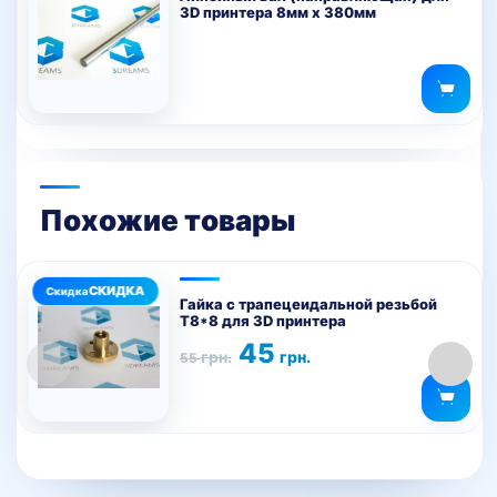
3D принтера 8мм х 380мм
Похожие товары
Гайка с трапецеидальной резьбой
Т8*8 для 3D принтера
Первоначальная
Текущая
45
грн.
грн.
55
цена
цена:
составляла
45 грн..
55 грн..