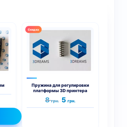
мм
Пружина для регулировки
платформы 3D принтера
Первоначальная
Текущая
8
5
грн.
грн.
цена
цена:
составляла
5 грн..
8 грн..