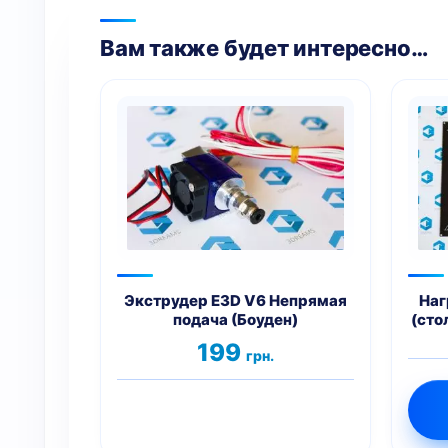
Вам также будет интересно…
Этот
товар
имеет
несколько
вариаций.
Опции
можно
выбрать
на
Экструдер E3D V6 Непрямая
Наг
подача (Боуден)
(сто
странице
товара.
199
грн.