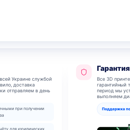
Гарантия
 всей Украине службой
Все 3D принт
авило, доставка
гарантийный т
лки отправляем в день
период мы уст
выполняем ди
ичными при получении
Поддержка п
за
чёту для юридических