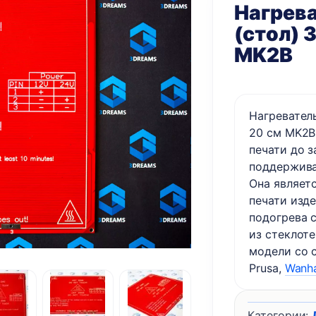
Нагрев
(стол) 
MK2B
Нагревател
20 см MK2B
печати до 
поддержива
Она являет
печати изд
подогрева 
из стеклот
модели со 
Prusa,
Wanh
Категории: