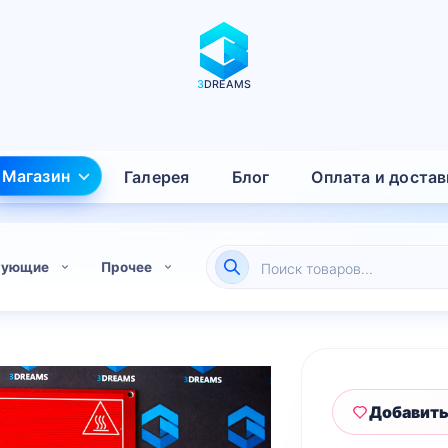
3
DREAMS
Магазин
Галерея
Блог
Оплата и достав
Поиск
тующие
Прочее
товаров
Добавить