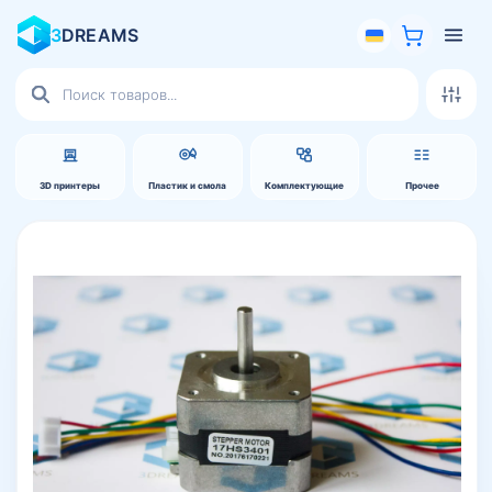
3
DREAMS
Поиск
товаров
3D принтеры
Пластик и смола
Комплектующие
Прочее