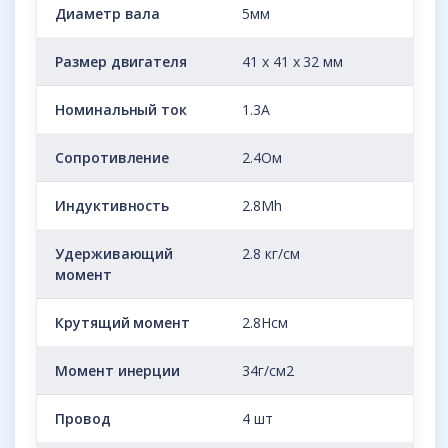
Диаметр вала
5мм
Размер двигателя
41 х 41 х 32 мм
Номинальный ток
1.3А
Сопротивление
2.4Ом
Индуктивность
2.8Mh
Удерживающий
2.8 кг/см
момент
Крутящий момент
2.8Нсм
Момент инерции
34г/см2
Провод
4 шт