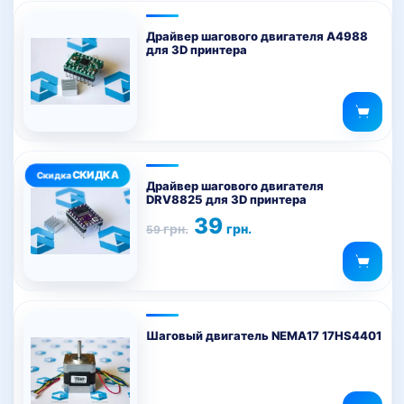
Драйвер шагового двигателя А4988
для 3D принтера
Драйвер шагового двигателя
DRV8825 для 3D принтера
Первоначальная
Текущая
39
грн.
грн.
59
цена
цена:
составляла
39 грн..
59 грн..
Шаговый двигатель NEMA17 17HS4401