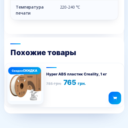
Температура
220-240 ℃
печати
Похожие товары
Этот
товар
Hyper ABS пластик Creality, 1 кг
имеет
Первоначальная
Текущая
765
грн.
грн.
785
цена
цена:
несколько
составляла
765 грн..
вариаций.
785 грн..
Опции
можно
выбрать
на