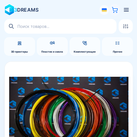
3
DREAMS
Поиск
товаров
3D принтеры
Пластик и смола
Комплектующие
Прочее