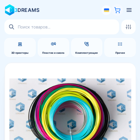
3
DREAMS
Поиск
товаров
3D принтеры
Пластик и смола
Комплектующие
Прочее