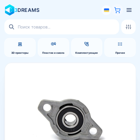
3
DREAMS
Поиск
товаров
3D принтеры
Пластик и смола
Комплектующие
Прочее