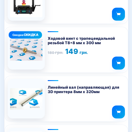
Ходовой винт с трапецеидальной
резьбой T8*8 мм х 300 мм
Первоначальная
Текущая
149
грн.
грн.
180
цена
цена:
составляла
149 грн..
180 грн..
Линейный вал (направляющая) для
3D принтера 8мм х 320мм