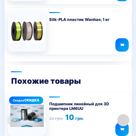
Silk-PLA пластик Wanhao, 1 кг
Похожие товары
Подшипник линейный для 3D
принтера LM6UU
Первоначальная
Текущая
10
грн.
грн.
22
цена
цена:
составляла
10 грн..
22 грн..