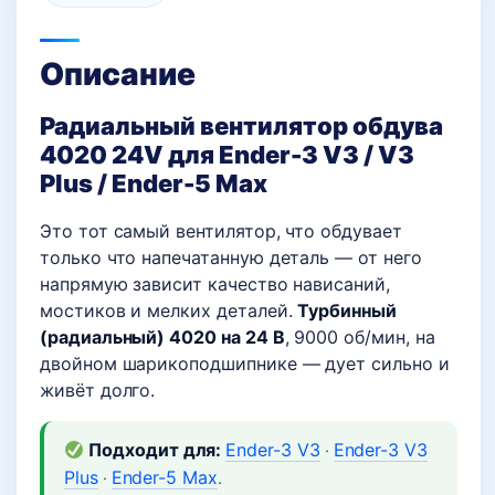
V3
Plus,
Описание
Ender-
5
Радиальный вентилятор обдува
Max
4020 24V для Ender-3 V3 / V3
Plus / Ender-5 Max
Это тот самый вентилятор, что обдувает
только что напечатанную деталь — от него
напрямую зависит качество нависаний,
мостиков и мелких деталей.
Турбинный
(радиальный) 4020 на 24 В
, 9000 об/мин, на
двойном шарикоподшипнике — дует сильно и
живёт долго.
Подходит для:
Ender-3 V3
Ender-3 V3
·
Plus
Ender-5 Max
·
.