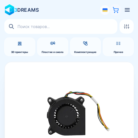
3
DREAMS
Поиск
товаров
3D принтеры
Пластик и смола
Комплектующие
Прочее