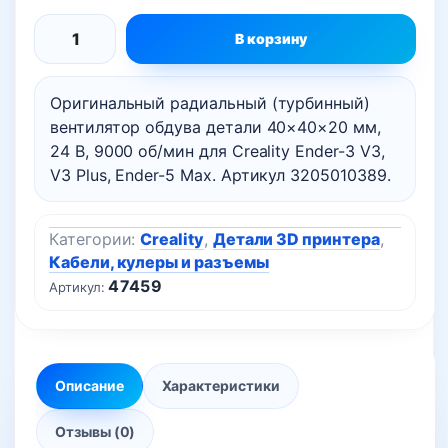
В корзину
Количество
товара
Оригинальный радиальный (турбинный)
Радиальный
вентилятор обдува детали 40×40×20 мм,
вентилятор
24 В, 9000 об/мин для Creality Ender-3 V3,
(кулер)
V3 Plus, Ender-5 Max. Артикул 3205010389.
обдува
4020
Категории:
Creality
,
Детали 3D принтера
,
24V
Кабели, кулеры и разъемы
для
47459
Артикул:
Creality
Ender-
3
V3,
Описание
Характеристики
Ender-
3
Отзывы (0)