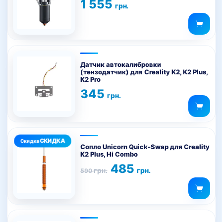
1 555
грн.
Датчик автокалибровки
(тензодатчик) для Creality K2, K2 Plus,
K2 Pro
345
грн.
Этот
товар
Сопло Unicorn Quick-Swap для Creality
K2 Plus, Hi Combo
имеет
Первоначальная
Текущая
485
несколько
грн.
грн.
590
цена
цена:
вариаций.
составляла
485 грн..
590 грн..
Опции
можно
выбрать