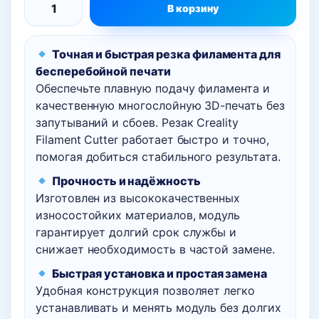
В корзину
Количество
товара
Точная и быстрая резка филамента для
Резак
бесперебойной печати
для
Обеспечьте плавную подачу филамента и
экструзионного
качественную многослойную 3D-печать без
механизма
запутываний и сбоев. Резак Creality
Creality
Filament Cutter работает быстро и точно,
K2,
помогая добиться стабильного результата.
K2
Прочность и надёжность
Plus,
Изготовлен из высококачественных
K2
износостойких материалов, модуль
Pro
гарантирует долгий срок службы и
снижает необходимость в частой замене.
Быстрая установка и простая замена
Удобная конструкция позволяет легко
устанавливать и менять модуль без долгих