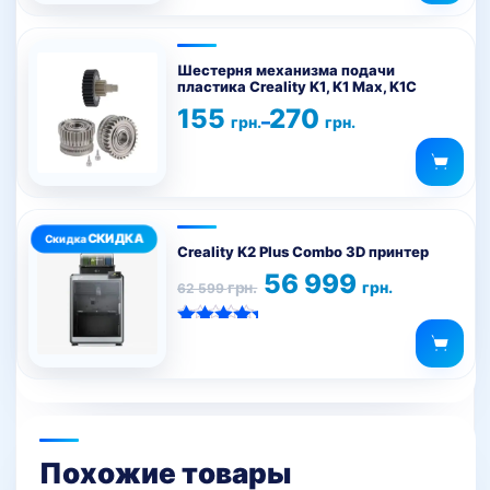
Этот
товар
Шестерня механизма подачи
пластика Creality K1, K1 Max, K1C
имеет
Диапазон
155
270
несколько
–
грн.
грн.
цен:
вариаций.
155 грн.
–
Опции
270 грн.
можно
выбрать
на
Creality K2 Plus Combo 3D принтер
странице
Первоначальная
Текущая
56 999
грн.
грн.
62 599
цена
цена:
товара.
составляла
56
62
999 грн..
Оценка
599 грн..
5.00
из 5
Похожие товары