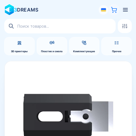
3
DREAMS
Поиск
товаров
3D принтеры
Пластик и смола
Комплектующие
Прочее