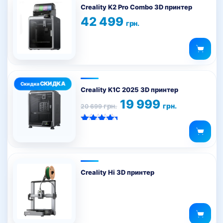
на
Creality K2 Pro Combo 3D принтер
странице
42 499
грн.
товара.
Creality K1C 2025 3D принтер
Первоначальная
Текущая
19 999
грн.
грн.
20 699
цена
цена:
составляла
19
20
999 грн..
Оценка
699 грн..
5.00
из 5
Creality Hi 3D принтер