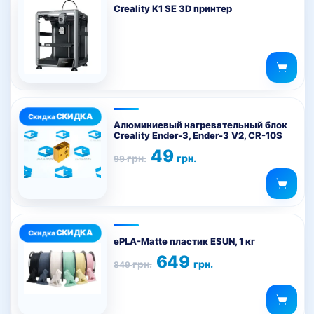
Creality K1 SE 3D принтер
Алюминиевый нагревательный блок
Creality Ender-3, Ender-3 V2, CR-10S
Первоначальная
Текущая
49
грн.
грн.
99
цена
цена:
составляла
49 грн..
99 грн..
Этот
товар
ePLA-Matte пластик ESUN, 1 кг
имеет
Первоначальная
Текущая
649
грн.
грн.
849
цена
цена:
несколько
составляла
649 грн..
вариаций.
849 грн..
Опции