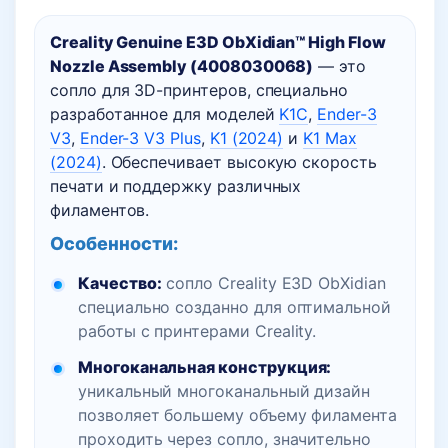
Creality Genuine E3D ObXidian™ High Flow
Nozzle Assembly (4008030068)
— это
сопло для 3D-принтеров, специально
разработанное для моделей
K1C
,
Ender-3
V3
,
Ender-3 V3 Plus
,
K1 (2024)
и
K1 Max
(2024)
. Обеспечивает высокую скорость
печати и поддержку различных
филаментов.
Особенности:
Качество:
сопло Creality E3D ObXidian
специально созданно для оптимальной
работы с принтерами Creality.
Многоканальная конструкция:
уникальный многоканальный дизайн
позволяет большему объему филамента
проходить через сопло, значительно