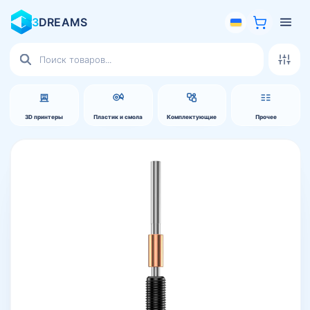
3
DREAMS
Поиск
товаров
3D принтеры
Пластик и смола
Комплектующие
Прочее