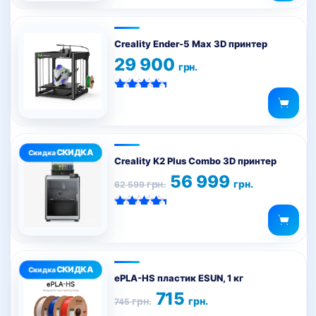
можно
выбрать
на
Creality Ender-5 Max 3D принтер
странице
29 900
грн.
товара.
Оценка
5.00
из 5
Creality K2 Plus Combo 3D принтер
Первоначальная
Текущая
56 999
грн.
грн.
62 599
цена
цена:
составляла
56
62
999 грн..
Оценка
599 грн..
5.00
из 5
Этот
товар
ePLA-HS пластик ESUN, 1 кг
имеет
Первоначальная
Текущая
715
грн.
грн.
745
цена
цена:
несколько