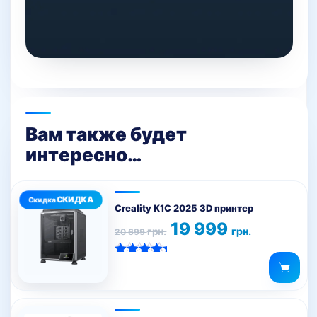
Вам также будет
интересно…
Creality K1C 2025 3D принтер
Первоначальная
Текущая
19 999
грн.
грн.
20 699
цена
цена:
составляла
19
20
999 грн..
Оценка
699 грн..
5.00
из 5