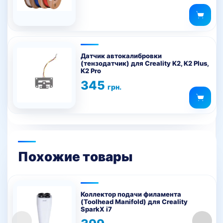
составляла
715 грн..
вариаций.
745 грн..
Опции
можно
выбрать
на
Датчик автокалибровки
(тензодатчик) для Creality K2, K2 Plus,
странице
K2 Pro
товара.
345
грн.
Похожие товары
Коллектор подачи филамента
(Toolhead Manifold) для Creality
SparkX i7