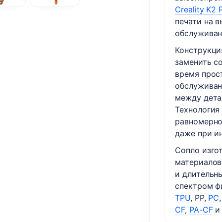
Creality K2 
печати на 
обслуживан
Конструкция
заменить с
время прос
обслуживан
между дета
Технология 
равномерно
даже при и
Сопло изго
материалов
и длительн
спектром ф
TPU
, PP,
PC
CF
,
PA-CF
и 