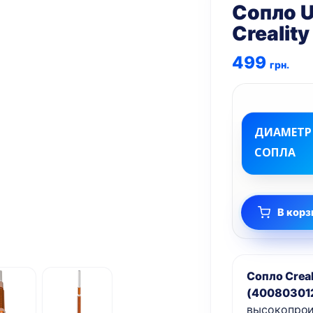
Сопло U
Creality
499
грн.
ДИАМЕТР
СОПЛА
В корз
Сопло Creal
(40080301
высокопрои