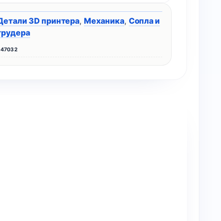
Детали 3D принтера
,
Механика
,
Сопла и
трудера
-47032