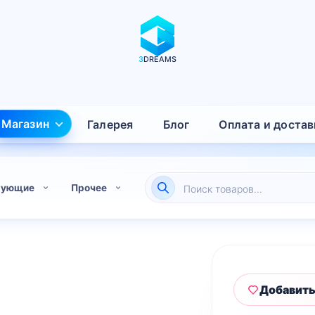
3
DREAMS
Магазин
Галерея
Блог
Оплата и достав
Поиск
тующие
Прочее
товаров
Добавить