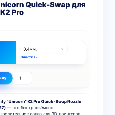
nicorn Quick-Swap для
 K2 Pro
Очистить
ину
Количество
товара
Сопло
ity “Unicorn” K2 Pro Quick-Swap Nozzle
Unicorn
27)
— это быстросъёмное
Quick-
зводительное сопло для 3D-принтеров