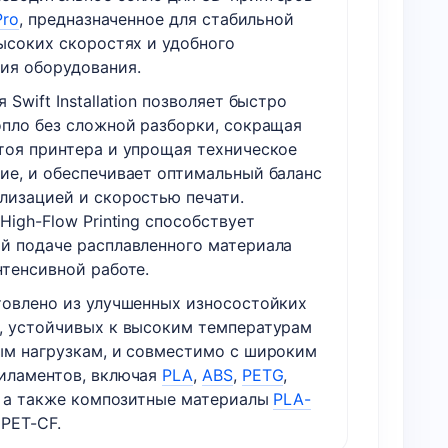
Swap
Pro
, предназначенное для стабильной
для
высоких скоростях и удобного
Creality
ия оборудования.
K2
 Swift Installation позволяет быстро
Pro
опло без сложной разборки, сокращая
тоя принтера и упрощая техническое
ие, и обеспечивает оптимальный баланс
лизацией и скоростью печати.
High-Flow Printing способствует
й подаче расплавленного материала
нтенсивной работе.
товлено из улучшенных износостойких
, устойчивых к высоким температурам
ым нагрузкам, и совместимо с широким
иламентов, включая
PLA
,
ABS
,
PETG
,
, а также композитные материалы
PLA-
PET-CF.