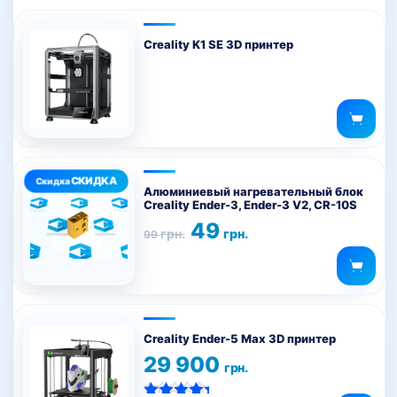
Creality K1 SE 3D принтер
Алюминиевый нагревательный блок
Creality Ender-3, Ender-3 V2, CR-10S
Первоначальная
Текущая
49
грн.
грн.
99
цена
цена:
составляла
49 грн..
99 грн..
Creality Ender-5 Max 3D принтер
29 900
грн.