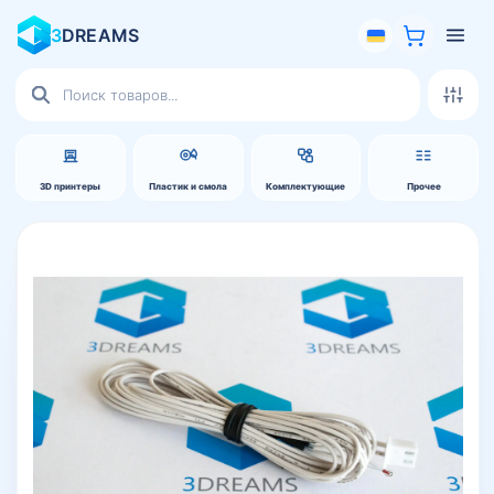
3
DREAMS
Поиск
товаров
3D принтеры
Пластик и смола
Комплектующие
Прочее