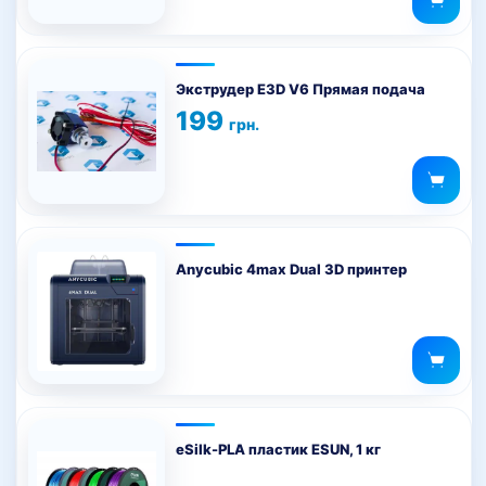
Этот
товар
Экструдер E3D V6 Прямая подача
имеет
199
грн.
несколько
вариаций.
Опции
можно
выбрать
на
Anycubic 4max Dual 3D принтер
странице
товара.
eSilk-PLA пластик ESUN, 1 кг