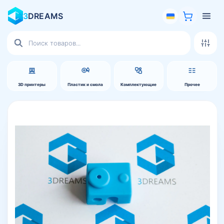
3
DREAMS
Поиск
товаров
3D принтеры
Пластик и смола
Комплектующие
Прочее