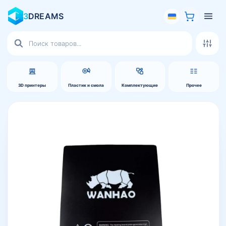
3
DREAMS
Поиск
товаров
3D принтеры
Пластик и смола
Комплектующие
Прочее