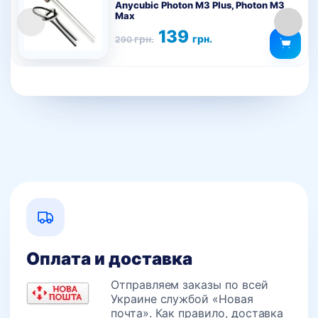
Anycubic Photon M3 Plus, Photon M3
Max
Первоначальная
Текущая
139
грн.
грн.
290
цена
цена:
составляла
139 грн..
290 грн..
Оплата и доставка
Отправляем заказы по всей
Украине службой «Новая
почта». Как правило, доставка