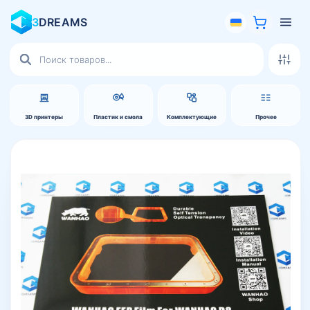
3
DREAMS
Поиск
товаров
3D принтеры
Пластик и смола
Комплектующие
Прочее