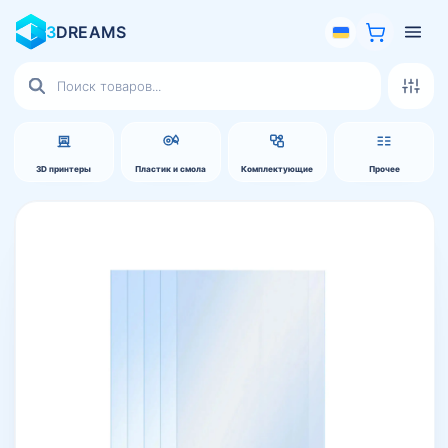
3
DREAMS
Поиск
товаров
3D принтеры
Пластик и смола
Комплектующие
Прочее