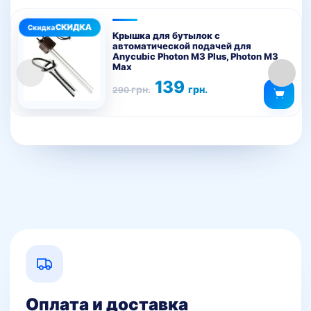
Крышка для бутылок с
автоматической подачей для
Anycubic Photon M3 Plus, Photon M3
Max
Первоначальная
Текущая
139
грн.
грн.
290
цена
цена:
составляла
139 грн..
290 грн..
Оплата и доставка