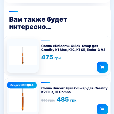
Вам также будет
интересно…
Этот
товар
Сопло «Unicorn» Quick-Swap для
Creality K1 Max, K1C, K1 SE, Ender-3 V3
имеет
475
несколько
грн.
вариаций.
Опции
можно
Этот
выбрать
товар
на
Сопло Unicorn Quick-Swap для Creality
K2 Plus, Hi Combo
имеет
странице
Первоначальная
Текущая
485
несколько
товара.
грн.
грн.
590
цена
цена:
вариаций.
составляла
485 грн..
590 грн..
Опции