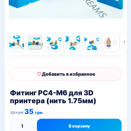
Добавить в избранное
Фитинг PC4-М6 для 3D
принтера (нить 1.75мм)
Первоначальная
Текущая
35
39
грн.
грн.
цена
цена:
составляла
35 грн..
39 грн..
В корзину
Количество