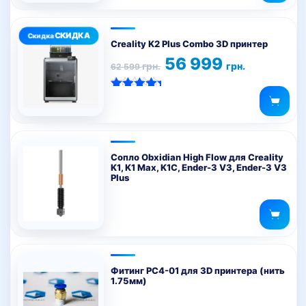
можно
выбрать
на
Creality K2 Plus Combo 3D принтер
странице
Первоначальная
Текущая
56 999
грн.
грн.
62 599
цена
цена:
товара.
составляла
56
62
999 грн..
Оценка
599 грн..
5.00
из 5
Сопло Obxidian High Flow для Creality
K1, K1 Max, K1C, Ender-3 V3, Ender-3 V3
Plus
Фитинг PC4-01 для 3D принтера (нить
1.75мм)