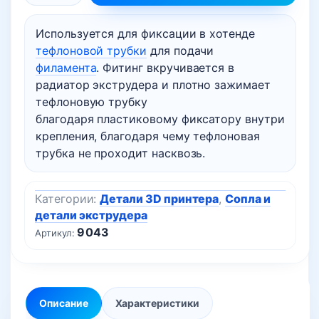
товара
Используется для фиксации в хотенде
Фитинг
тефлоновой трубки
для подачи
PC4-
филамента
. Фитинг вкручивается в
М6
радиатор экструдера и плотно зажимает
для
тефлоновую трубку
3D
благодаря пластиковому фиксатору внутри
принтера
крепления, благодаря чему тефлоновая
(нить
трубка не проходит насквозь.
1.75мм)
Категории:
Детали 3D принтера
,
Сопла и
детали экструдера
9043
Артикул:
Описание
Характеристики