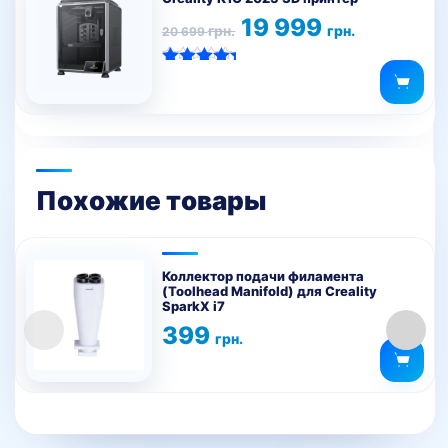
Первоначальная
Текущая
19 999
грн.
грн.
20 699
цена
цена:
составляла
19
20
999 грн..
Оценка
699 грн..
5.00
из 5
Похожие товары
Коллектор подачи филамента
(Toolhead Manifold) для Creality
SparkX i7
399
грн.