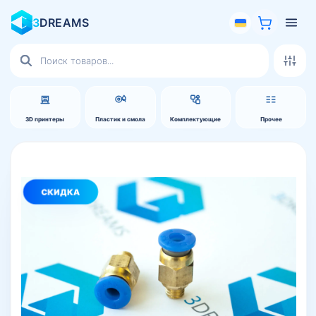
3
DREAMS
Поиск
товаров
3D принтеры
Пластик и смола
Комплектующие
Прочее