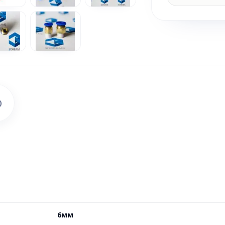
)
6мм