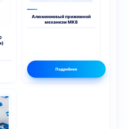
Алюминиевый прижимной
механизм MK8
D
м)
чальная
екущая
ена:
яла
3 грн..
Подробнее