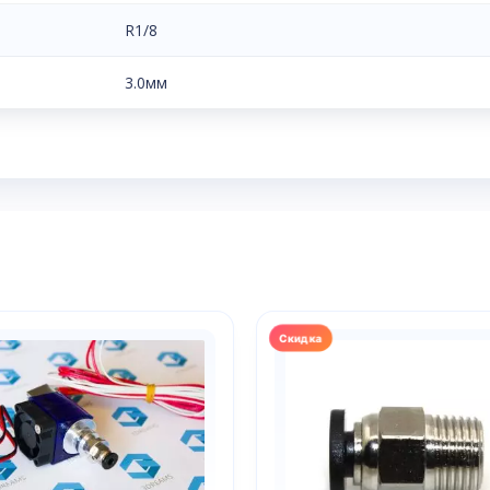
R1/8
3.0мм
р
т
олько
аций.
и