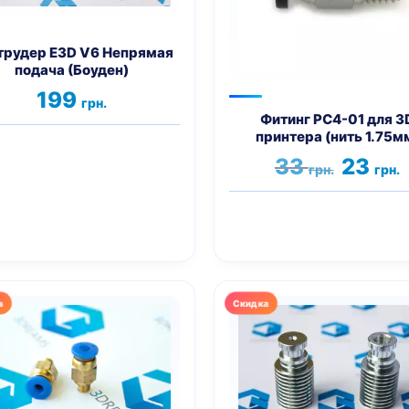
но
ать
трудер E3D V6 Непрямая
подача (Боуден)
нице
ра.
199
грн.
Фитинг PC4-01 для 3
принтера (нить 1.75м
Первона
Т
33
23
грн.
грн.
цена
ц
составл
2
33 грн..
Этот
товар
имеет
несколько
вариаций.