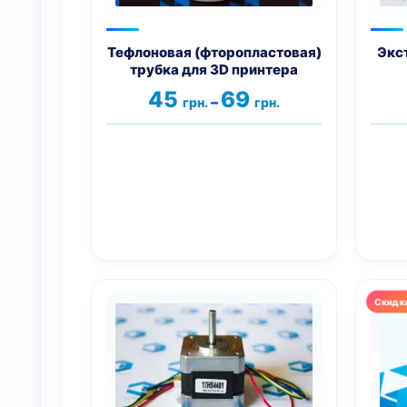
можно
мож
выбрать
выбр
на
на
Тефлоновая (фторопластовая)
Экс
трубка для 3D принтера
странице
стра
товара.
това
Диапазон
45
69
–
грн.
грн.
цен:
45 грн.
–
69 грн.