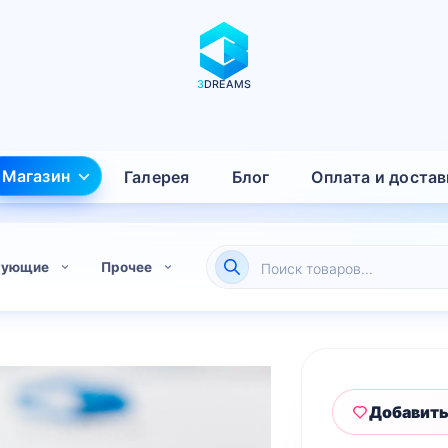
3
DREAMS
Магазин
Галерея
Блог
Оплата и достав
Поиск
тующие
Прочее
товаров
Добавить