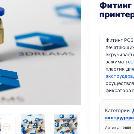
Фитинг 
принтер
Фитинг PC6
печатающих
вкручивает
зажима
теф
пластик для
экструдера
осуществля
фиксатора 
Категории:
экструдера
Артикул:
9656