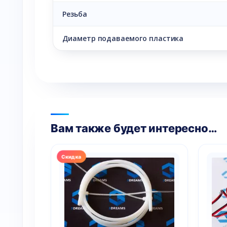
Резьба
Диаметр подаваемого пластика
Вам также будет интересно…
Этот
Этот
товар
това
имеет
имее
несколько
неск
вариаций.
вари
Опции
Опци