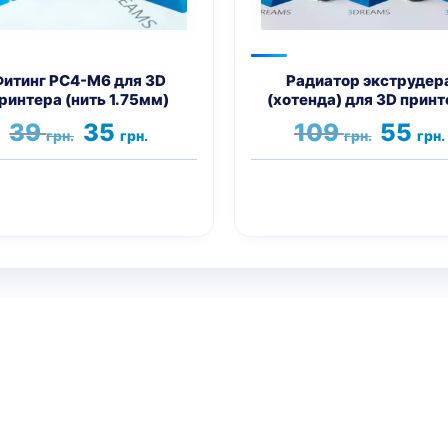
Опции
можно
выбрать
на
итинг PC4-М6 для 3D
Радиатор экструдер
ринтера (нить 1.75мм)
(хотенда) для 3D принт
странице
товара.
Первоначальная
Текущая
Первон
39
35
109
55
грн.
грн.
грн.
грн.
цена
цена:
цена
составляла
35 грн..
составл
39 грн..
109 грн.